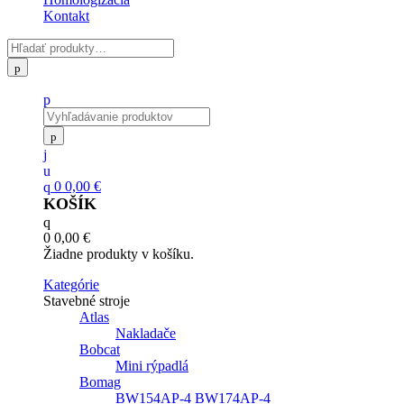
Kontakt
0
0,00
€
KOŠÍK
0
0,00
€
Žiadne produkty v košíku.
Kategórie
Stavebné stroje
Atlas
Nakladače
Bobcat
Mini rýpadlá
Bomag
BW154AP-4 BW174AP-4