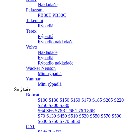
Nakladače
Palazzani
PB30E PB30C
Takeuchi
Rýpadlá
Terex
Rýpadlá
Rýpadlo nakladače
Volvo
Nakladače
Rýpadlá
Rýpadlo nakladače
Wacker Neuson
Mini rýpadlá
Yanmar
Mini rýpadlá
Šmýkače
Bobcat
S100 S130 S150 S160 S170 S185 S205 S220
S250 S300 S330
S64 S66 S76R T66 T76 T86R
S70 S130 S450 S510 S530 S550 S570 S590
S630 S750 S770 S850
CAT
Séria B a B3