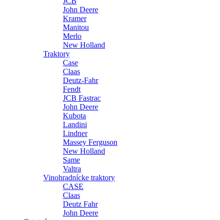
JCB
John Deere
Kramer
Manitou
Merlo
New Holland
Traktory
Case
Claas
Deutz-Fahr
Fendt
JCB Fastrac
John Deere
Kubota
Landini
Lindner
Massey Ferguson
New Holland
Same
Valtra
Vinohradnícke traktory
CASE
Claas
Deutz Fahr
John Deere