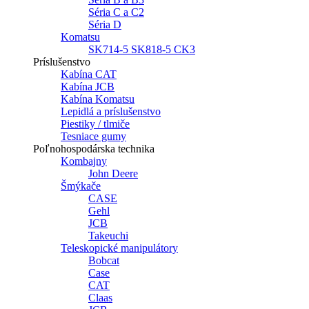
Séria C a C2
Séria D
Komatsu
SK714-5 SK818-5 CK3
Príslušenstvo
Kabína CAT
Kabína JCB
Kabína Komatsu
Lepidlá a príslušenstvo
Piestiky / tlmiče
Tesniace gumy
Poľnohospodárska technika
Kombajny
John Deere
Šmýkače
CASE
Gehl
JCB
Takeuchi
Teleskopické manipulátory
Bobcat
Case
CAT
Claas