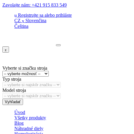
Zavolajte nám: +421 915 833 549
Registrujte sa
alebo
prihláste
CZ
Slovenčina
Čeština
Vyberte si značku stroja
Typ stroja
Model stroja
Vyhľadať
Úvod
Všetky produkty
Blog
Náhradné diely
Homologizácia