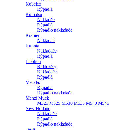
Kobelco
Rýpadlá
Komatsu
Nakladče
Rýpadlá
Rýpadlo nakladače
Kramer
Nakladač
Kubota
Nakladače
Rýpadlá
Liebherr
Buldozéry
Nakladače
Rýpadlá
Mecalac
Rýpadlá
Rýpadlo nakladače
Menzi Muck
M325 M525 M530 M535 M540 M545
New Holland
Nakladače
Rýpadlá
Rýpadlo nakladače
O&K