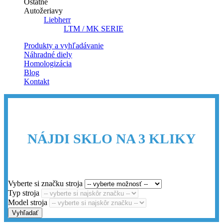
Ostatné
Autožeriavy
Liebherr
LTM / MK SERIE
Produkty a vyhľadávanie
Náhradné diely
Homologizácia
Blog
Kontakt
NÁJDI SKLO NA 3 KLIKY
Vyberte si značku stroja
Typ stroja
Model stroja
Vyhľadať