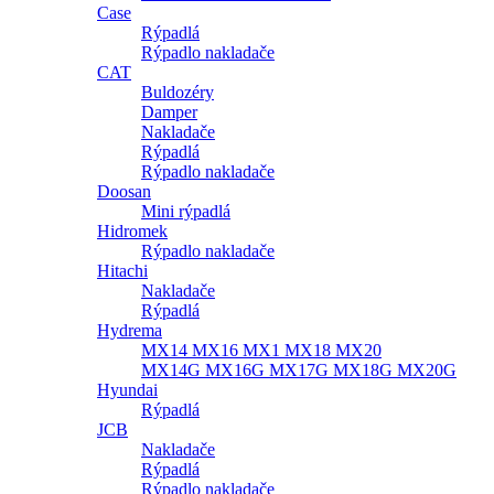
Case
Rýpadlá
Rýpadlo nakladače
CAT
Buldozéry
Damper
Nakladače
Rýpadlá
Rýpadlo nakladače
Doosan
Mini rýpadlá
Hidromek
Rýpadlo nakladače
Hitachi
Nakladače
Rýpadlá
Hydrema
MX14 MX16 MX1 MX18 MX20
MX14G MX16G MX17G MX18G MX20G
Hyundai
Rýpadlá
JCB
Nakladače
Rýpadlá
Rýpadlo nakladače