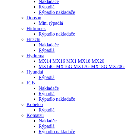
Nakladače
Rýpadlá
Rýpadlo nakladače
Doosan
Mini rýpadlá
Hidromek
Rýpadlo nakladače
Hitachi
Nakladače
Rýpadlá
Hydrema
MX14 MX16 MX1 MX18 MX20
MX14G MX16G MX17G MX18G MX20G
Hyundai
Rýpadlá
JCB
Nakladače
Rýpadlá
Rýpadlo nakladače
Kobelco
Rýpadlá
Komatsu
Nakladče
Rýpadlá
Rýpadlo nakladače