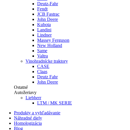
Deutz-Fahr
Fendt
JCB Fastrac
John Deere
Kubota
Landini
Lindner
Massey Ferguson
New Holland
Same
Valtra
Vinohradnícke traktory
CASE
Claas
Deutz Fahr
John Deere
Ostatné
Autožeriavy
Liebherr
LTM / MK SERIE
Produkty a vyhľadávanie
Náhradné diely
Homologizácia
Blog