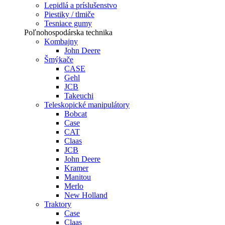
Lepidlá a príslušenstvo
Piestiky / tlmiče
Tesniace gumy
Poľnohospodárska technika
Kombajny
John Deere
Šmýkače
CASE
Gehl
JCB
Takeuchi
Teleskopické manipulátory
Bobcat
Case
CAT
Claas
JCB
John Deere
Kramer
Manitou
Merlo
New Holland
Traktory
Case
Claas