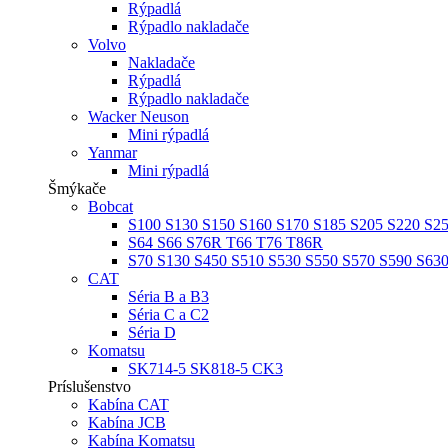
Rýpadlá
Rýpadlo nakladače
Volvo
Nakladače
Rýpadlá
Rýpadlo nakladače
Wacker Neuson
Mini rýpadlá
Yanmar
Mini rýpadlá
Šmýkače
Bobcat
S100 S130 S150 S160 S170 S185 S205 S220 S2
S64 S66 S76R T66 T76 T86R
S70 S130 S450 S510 S530 S550 S570 S590 S63
CAT
Séria B a B3
Séria C a C2
Séria D
Komatsu
SK714-5 SK818-5 CK3
Príslušenstvo
Kabína CAT
Kabína JCB
Kabína Komatsu