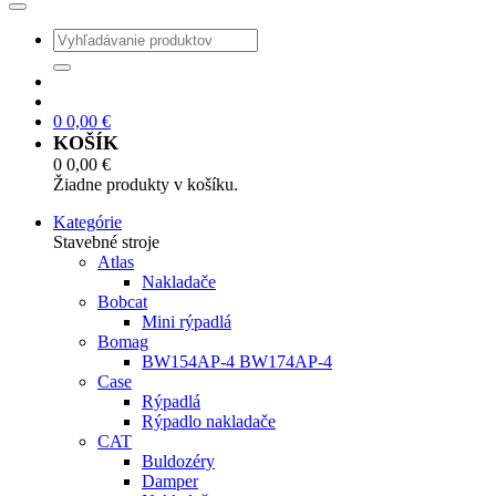
0
0,00
€
KOŠÍK
0
0,00
€
Žiadne produkty v košíku.
Kategórie
Stavebné stroje
Atlas
Nakladače
Bobcat
Mini rýpadlá
Bomag
BW154AP-4 BW174AP-4
Case
Rýpadlá
Rýpadlo nakladače
CAT
Buldozéry
Damper