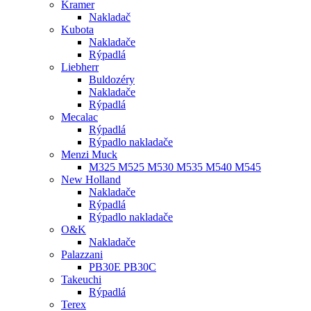
Kramer
Nakladač
Kubota
Nakladače
Rýpadlá
Liebherr
Buldozéry
Nakladače
Rýpadlá
Mecalac
Rýpadlá
Rýpadlo nakladače
Menzi Muck
M325 M525 M530 M535 M540 M545
New Holland
Nakladače
Rýpadlá
Rýpadlo nakladače
O&K
Nakladače
Palazzani
PB30E PB30C
Takeuchi
Rýpadlá
Terex