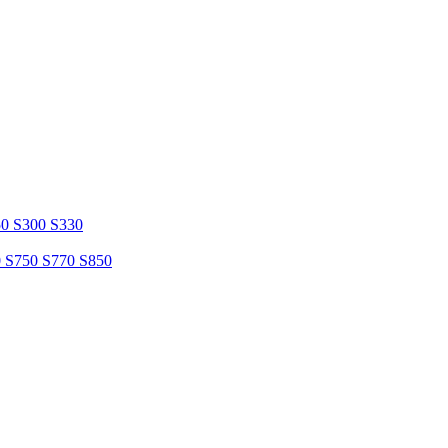
50 S300 S330
0 S750 S770 S850