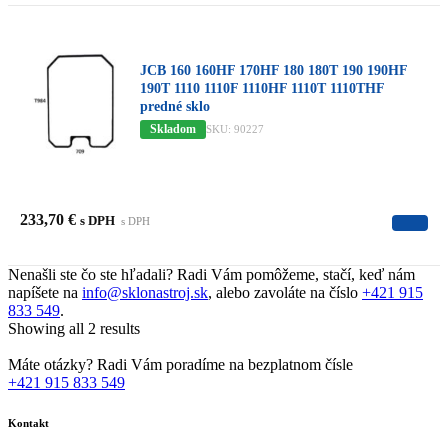
JCB 160 160HF 170HF 180 180T 190 190HF
190T 1110 1110F 1110HF 1110T 1110THF
predné sklo
Skladom
SKU: 90227
233,70
€
s DPH
s DPH
Nenašli ste čo ste hľadali? Radi Vám pomôžeme, stačí, keď nám
napíšete na
info@sklonastroj.sk
, alebo zavoláte na číslo
+421 915
833 549
.
Showing all 2 results
Máte otázky? Radi Vám poradíme na bezplatnom čísle
+421 915 833 549
Kontakt