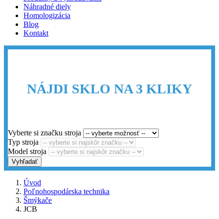
Náhradné diely
Homologizácia
Blog
Kontakt
NÁJDI SKLO NA 3 KLIKY
Vyberte si značku stroja
Typ stroja
Model stroja
Vyhľadať
Úvod
Poľnohospodárska technika
Šmýkače
JCB