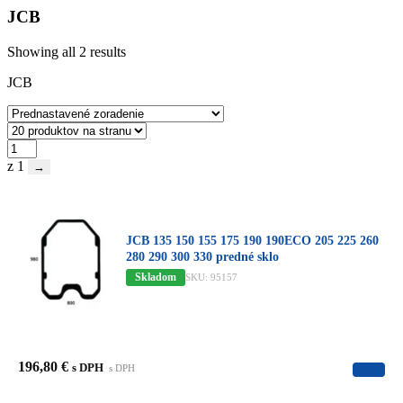
JCB
Showing all 2 results
JCB
z 1
→
JCB 135 150 155 175 190 190ECO 205 225 260
280 290 300 330 predné sklo
Skladom
SKU: 95157
196,80
€
s DPH
s DPH