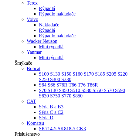
Terex
Rýpadlá
Rýpadlo nakladače
Volvo
Nakladače
Rýpadlá
Rýpadlo nakladače
Wacker Neuson
Mini rýpadlá
Yanmar
Mini rýpadlá
Šmýkače
Bobcat
S100 S130 S150 S160 S170 S185 S205 S220
S250 S300 S330
S64 S66 S76R T66 T76 T86R
S70 S130 S450 S510 S530 S550 S570 S590
S630 S750 S770 S850
CAT
Séria B a B3
Séria C a C2
Séria D
Komatsu
SK714-5 SK818-5 CK3
Príslušenstvo