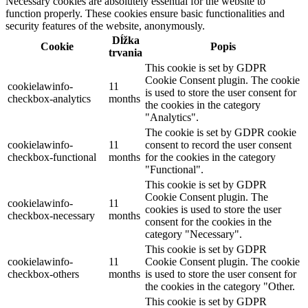
Necessary cookies are absolutely essential for the website to
function properly. These cookies ensure basic functionalities and
security features of the website, anonymously.
Dĺžka
Cookie
Popis
trvania
This cookie is set by GDPR
Cookie Consent plugin. The cookie
cookielawinfo-
11
is used to store the user consent for
checkbox-analytics
months
the cookies in the category
"Analytics".
The cookie is set by GDPR cookie
cookielawinfo-
11
consent to record the user consent
checkbox-functional
months
for the cookies in the category
"Functional".
This cookie is set by GDPR
Cookie Consent plugin. The
cookielawinfo-
11
cookies is used to store the user
checkbox-necessary
months
consent for the cookies in the
category "Necessary".
This cookie is set by GDPR
cookielawinfo-
11
Cookie Consent plugin. The cookie
checkbox-others
months
is used to store the user consent for
the cookies in the category "Other.
This cookie is set by GDPR