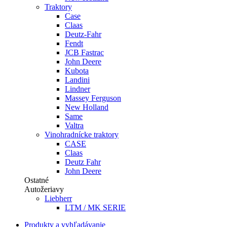
Traktory
Case
Claas
Deutz-Fahr
Fendt
JCB Fastrac
John Deere
Kubota
Landini
Lindner
Massey Ferguson
New Holland
Same
Valtra
Vinohradnícke traktory
CASE
Claas
Deutz Fahr
John Deere
Ostatné
Autožeriavy
Liebherr
LTM / MK SERIE
Produkty a vyhľadávanie