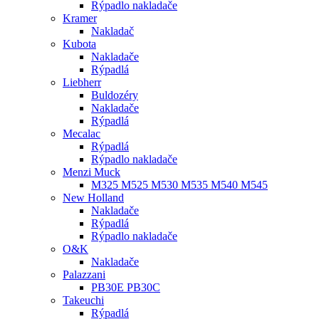
Rýpadlo nakladače
Kramer
Nakladač
Kubota
Nakladače
Rýpadlá
Liebherr
Buldozéry
Nakladače
Rýpadlá
Mecalac
Rýpadlá
Rýpadlo nakladače
Menzi Muck
M325 M525 M530 M535 M540 M545
New Holland
Nakladače
Rýpadlá
Rýpadlo nakladače
O&K
Nakladače
Palazzani
PB30E PB30C
Takeuchi
Rýpadlá