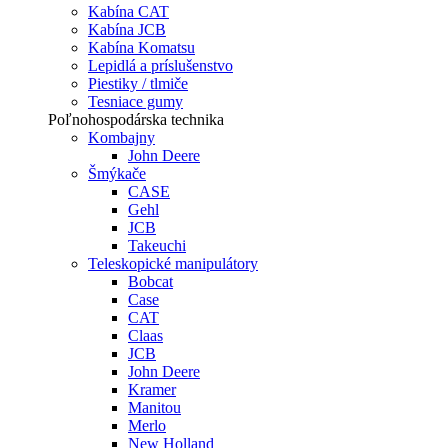
Kabína CAT
Kabína JCB
Kabína Komatsu
Lepidlá a príslušenstvo
Piestiky / tlmiče
Tesniace gumy
Poľnohospodárska technika
Kombajny
John Deere
Šmýkače
CASE
Gehl
JCB
Takeuchi
Teleskopické manipulátory
Bobcat
Case
CAT
Claas
JCB
John Deere
Kramer
Manitou
Merlo
New Holland