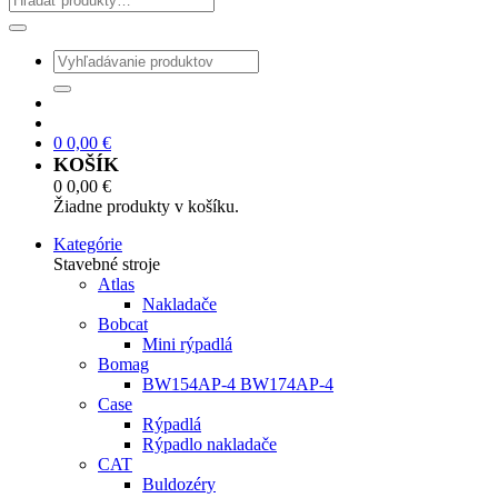
0
0,00
€
KOŠÍK
0
0,00
€
Žiadne produkty v košíku.
Kategórie
Stavebné stroje
Atlas
Nakladače
Bobcat
Mini rýpadlá
Bomag
BW154AP-4 BW174AP-4
Case
Rýpadlá
Rýpadlo nakladače
CAT
Buldozéry