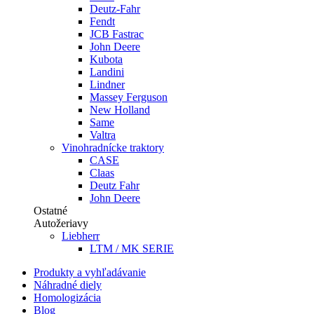
Deutz-Fahr
Fendt
JCB Fastrac
John Deere
Kubota
Landini
Lindner
Massey Ferguson
New Holland
Same
Valtra
Vinohradnícke traktory
CASE
Claas
Deutz Fahr
John Deere
Ostatné
Autožeriavy
Liebherr
LTM / MK SERIE
Produkty a vyhľadávanie
Náhradné diely
Homologizácia
Blog