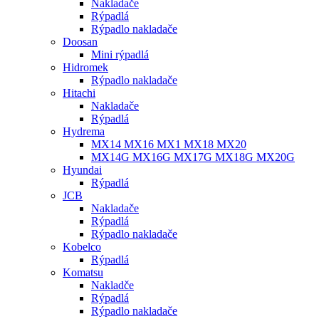
Nakladače
Rýpadlá
Rýpadlo nakladače
Doosan
Mini rýpadlá
Hidromek
Rýpadlo nakladače
Hitachi
Nakladače
Rýpadlá
Hydrema
MX14 MX16 MX1 MX18 MX20
MX14G MX16G MX17G MX18G MX20G
Hyundai
Rýpadlá
JCB
Nakladače
Rýpadlá
Rýpadlo nakladače
Kobelco
Rýpadlá
Komatsu
Nakladče
Rýpadlá
Rýpadlo nakladače