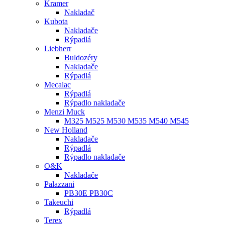
Kramer
Nakladač
Kubota
Nakladače
Rýpadlá
Liebherr
Buldozéry
Nakladače
Rýpadlá
Mecalac
Rýpadlá
Rýpadlo nakladače
Menzi Muck
M325 M525 M530 M535 M540 M545
New Holland
Nakladače
Rýpadlá
Rýpadlo nakladače
O&K
Nakladače
Palazzani
PB30E PB30C
Takeuchi
Rýpadlá
Terex