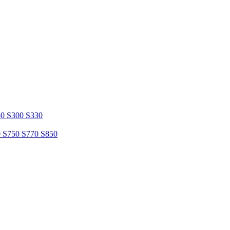
50 S300 S330
0 S750 S770 S850