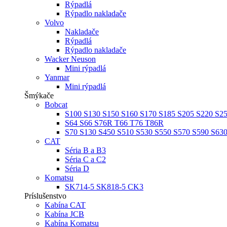
Rýpadlá
Rýpadlo nakladače
Volvo
Nakladače
Rýpadlá
Rýpadlo nakladače
Wacker Neuson
Mini rýpadlá
Yanmar
Mini rýpadlá
Šmýkače
Bobcat
S100 S130 S150 S160 S170 S185 S205 S220 S2
S64 S66 S76R T66 T76 T86R
S70 S130 S450 S510 S530 S550 S570 S590 S63
CAT
Séria B a B3
Séria C a C2
Séria D
Komatsu
SK714-5 SK818-5 CK3
Príslušenstvo
Kabína CAT
Kabína JCB
Kabína Komatsu