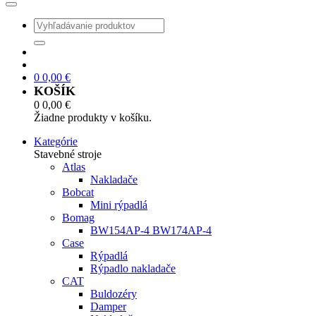
0
0,00
€
KOŠÍK
0
0,00
€
Žiadne produkty v košíku.
Kategórie
Stavebné stroje
Atlas
Nakladače
Bobcat
Mini rýpadlá
Bomag
BW154AP-4 BW174AP-4
Case
Rýpadlá
Rýpadlo nakladače
CAT
Buldozéry
Damper