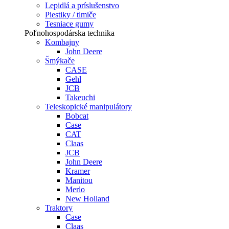
Lepidlá a príslušenstvo
Piestiky / tlmiče
Tesniace gumy
Poľnohospodárska technika
Kombajny
John Deere
Šmýkače
CASE
Gehl
JCB
Takeuchi
Teleskopické manipulátory
Bobcat
Case
CAT
Claas
JCB
John Deere
Kramer
Manitou
Merlo
New Holland
Traktory
Case
Claas