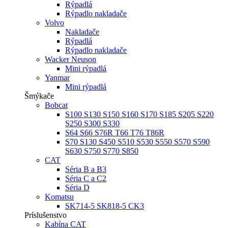
Rýpadlá
Rýpadlo nakladače
Volvo
Nakladače
Rýpadlá
Rýpadlo nakladače
Wacker Neuson
Mini rýpadlá
Yanmar
Mini rýpadlá
Šmýkače
Bobcat
S100 S130 S150 S160 S170 S185 S205 S220
S250 S300 S330
S64 S66 S76R T66 T76 T86R
S70 S130 S450 S510 S530 S550 S570 S590
S630 S750 S770 S850
CAT
Séria B a B3
Séria C a C2
Séria D
Komatsu
SK714-5 SK818-5 CK3
Príslušenstvo
Kabína CAT