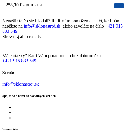
258,30
€
s DPH
s DPH
Nenašli ste čo ste hľadali? Radi Vám pomôžeme, stačí, keď nám
napíšete na
info@sklonastroj.sk
, alebo zavoláte na číslo
+421 915
833 549
.
Showing all 5 results
Máte otázky? Radi Vám poradíme na bezplatnom čísle
+421 915 833 549
Kontakt
info@sklonastroj.sk
Spojte sa s nami na sociálnych sieťach
Informácie