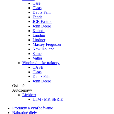
Case
Claas
Deutz-Fahr
Fendt
JCB Fastrac
John Deere
Kubota
Landini
Lindner
Massey Ferguson
New Holland
Same
Valtra
Vinohradnícke traktory
CASE
Claas
Deutz Fahr
John Deere
Ostatné
Autožeriavy
Liebherr
LTM / MK SERIE
Produkty a vyhľadávanie
Náhradné diely