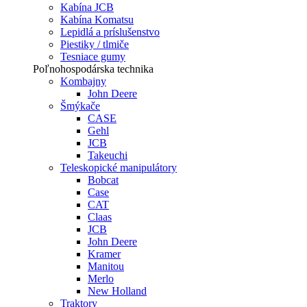
Kabína JCB
Kabína Komatsu
Lepidlá a príslušenstvo
Piestiky / tlmiče
Tesniace gumy
Poľnohospodárska technika
Kombajny
John Deere
Šmýkače
CASE
Gehl
JCB
Takeuchi
Teleskopické manipulátory
Bobcat
Case
CAT
Claas
JCB
John Deere
Kramer
Manitou
Merlo
New Holland
Traktory