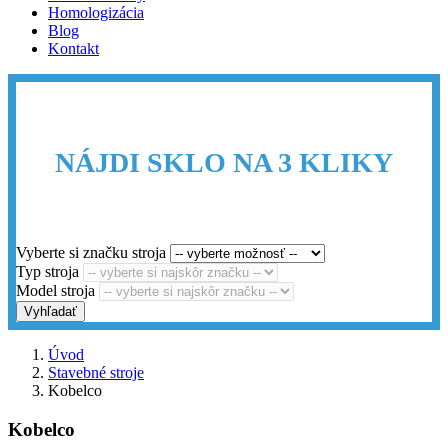
Homologizácia
Blog
Kontakt
NÁJDI SKLO NA 3 KLIKY
Vyberte si značku stroja
Typ stroja
Model stroja
Vyhľadať
Úvod
Stavebné stroje
Kobelco
Kobelco