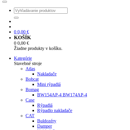
0
0,00
€
KOŠÍK
0
0,00
€
Žiadne produkty v košíku.
Kategórie
Stavebné stroje
Atlas
Nakladače
Bobcat
Mini rýpadlá
Bomag
BW154AP-4 BW174AP-4
Case
Rýpadlá
Rýpadlo nakladače
CAT
Buldozéry
Damper