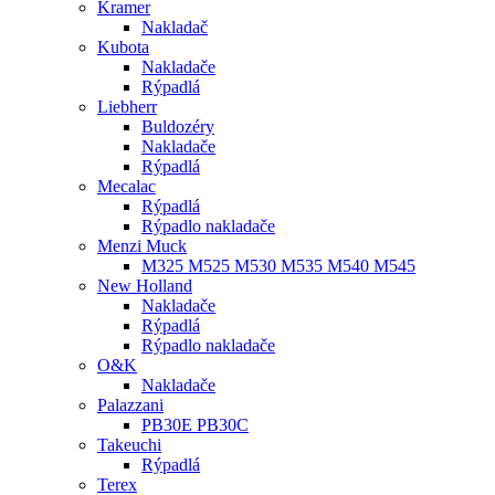
Kramer
Nakladač
Kubota
Nakladače
Rýpadlá
Liebherr
Buldozéry
Nakladače
Rýpadlá
Mecalac
Rýpadlá
Rýpadlo nakladače
Menzi Muck
M325 M525 M530 M535 M540 M545
New Holland
Nakladače
Rýpadlá
Rýpadlo nakladače
O&K
Nakladače
Palazzani
PB30E PB30C
Takeuchi
Rýpadlá
Terex