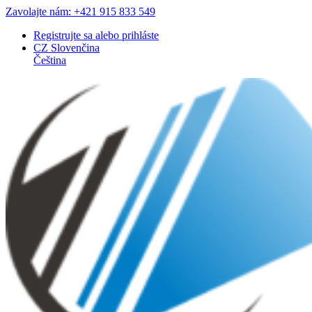
Zavolajte nám: +421 915 833 549
Registrujte sa
alebo
prihláste
CZ
Slovenčina
Čeština