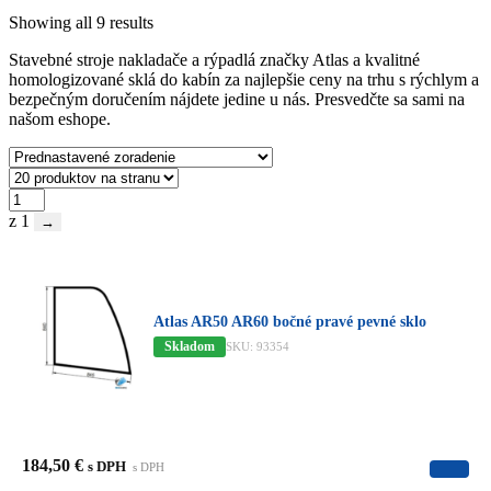
Showing all 9 results
Stavebné stroje nakladače a rýpadlá značky Atlas a kvalitné
homologizované sklá do kabín za najlepšie ceny na trhu s rýchlym a
bezpečným doručením nájdete jedine u nás. Presvedčte sa sami na
našom eshope.
z 1
→
Atlas AR50 AR60 bočné pravé pevné sklo
Skladom
SKU: 93354
184,50
€
s DPH
s DPH