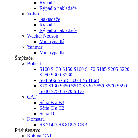
Rýpadlá
Rýpadlo nakladače
Volvo
Nakladače
Rýpadlá
Rýpadlo nakladače
Wacker Neuson
Mini rýpadlá
Yanmar
Mini rýpadlá
Šmýkače
Bobcat
S100 S130 S150 S160 S170 S185 S205 S220
S250 S300 S330
S64 S66 S76R T66 T76 T86R
S70 S130 S450 S510 S530 S550 S570 S590
S630 S750 S770 S850
CAT
Séria B a B3
Séria C a C2
Séria D
Komatsu
SK714-5 SK818-5 CK3
Príslušenstvo
Kabína CAT