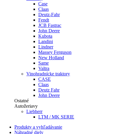
Case
Claas
Deutz-Fahr
Fendt
JCB Fastrac
John Deere
Kubota
Landini
Lindner
Massey Ferguson
New Holland
Same
Valtra
Vinohradnícke traktory
CASE
Claas
Deutz Fahr
John Deere
Ostatné
Autožeriavy
Liebherr
LTM / MK SERIE
Produkty a vyhľadávanie
Náhradné diely