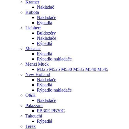
Kramer
Nakladač
Kubota
Nakladače
Rýpadlá
Liebherr
Buldozéry
Nakladače
Rýpadlá
Mecalac
Rýpadlá
Rýpadlo nakladače
Menzi Muck
M325 M525 M530 M535 M540 M545
New Holland
Nakladače
Rýpadlá
Rýpadlo nakladače
O&K
Nakladače
Palazzani
PB30E PB30C
Takeuchi
Rýpadlá
Terex