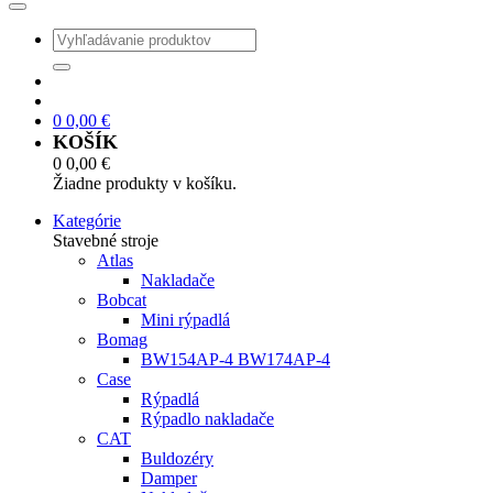
0
0,00
€
KOŠÍK
0
0,00
€
Žiadne produkty v košíku.
Kategórie
Stavebné stroje
Atlas
Nakladače
Bobcat
Mini rýpadlá
Bomag
BW154AP-4 BW174AP-4
Case
Rýpadlá
Rýpadlo nakladače
CAT
Buldozéry
Damper