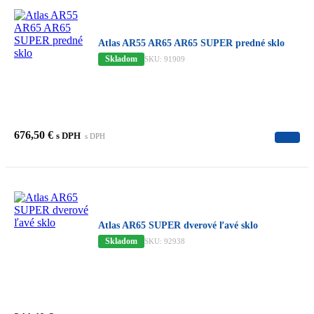
Atlas AR55 AR65 AR65 SUPER predné sklo
Skladom
SKU: 91909
676,50
€
s DPH
s DPH
Atlas AR65 SUPER dverové ľavé sklo
Skladom
SKU: 92938