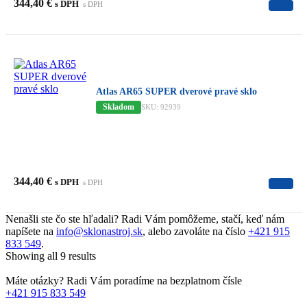
344,40
€
s DPH
s DPH
Atlas AR65 SUPER dverové pravé sklo
Skladom
SKU: 92939
344,40
€
s DPH
s DPH
Nenašli ste čo ste hľadali? Radi Vám pomôžeme, stačí, keď nám
napíšete na
info@sklonastroj.sk
, alebo zavoláte na číslo
+421 915
833 549
.
Showing all 9 results
Máte otázky? Radi Vám poradíme na bezplatnom čísle
+421 915 833 549