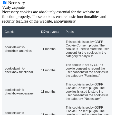
Necessary
Vždy zapnuté
Necessary cookies are absolutely essential for the website to
function properly. These cookies ensure basic functionalities and
security features of the website, anonymously.
Cookie
Dĺžka trvania
Popis
This cookie is set by GDPR
Cookie Consent plugin. The
cookielawinfo-
11 months
cookie is used to store the user
checkbox-analytics
consent for the cookies in the
category "Analytics".
The cookie is set by GDPR
cookielawinfo-
cookie consent to record the
11 months
checkbox-functional
user consent for the cookies in
the category "Functional".
This cookie is set by GDPR
Cookie Consent plugin. The
cookielawinfo-
11 months
cookies is used to store the
checkbox-necessary
user consent for the cookies in
the category "Necessary".
This cookie is set by GDPR
Cookie Consent plugin. The
cookielawinfo-
11 months
cookie is used to store the user