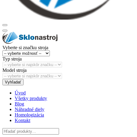
Vyberte si značku stroja
Typ stroja
Model stroja
Vyhľadať
Úvod
Všetky produkty
Blog
Náhradné diely
Homologizácia
Kontakt