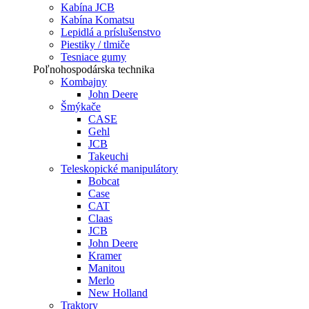
Kabína JCB
Kabína Komatsu
Lepidlá a príslušenstvo
Piestiky / tlmiče
Tesniace gumy
Poľnohospodárska technika
Kombajny
John Deere
Šmýkače
CASE
Gehl
JCB
Takeuchi
Teleskopické manipulátory
Bobcat
Case
CAT
Claas
JCB
John Deere
Kramer
Manitou
Merlo
New Holland
Traktory