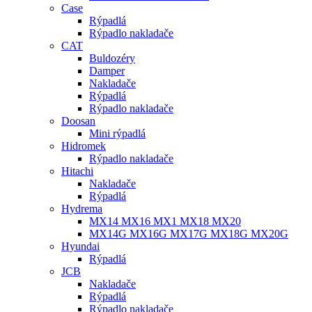
Case
Rýpadlá
Rýpadlo nakladače
CAT
Buldozéry
Damper
Nakladače
Rýpadlá
Rýpadlo nakladače
Doosan
Mini rýpadlá
Hidromek
Rýpadlo nakladače
Hitachi
Nakladače
Rýpadlá
Hydrema
MX14 MX16 MX1 MX18 MX20
MX14G MX16G MX17G MX18G MX20G
Hyundai
Rýpadlá
JCB
Nakladače
Rýpadlá
Rýpadlo nakladače