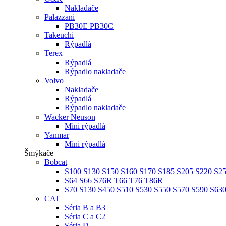
Nakladače
Palazzani
PB30E PB30C
Takeuchi
Rýpadlá
Terex
Rýpadlá
Rýpadlo nakladače
Volvo
Nakladače
Rýpadlá
Rýpadlo nakladače
Wacker Neuson
Mini rýpadlá
Yanmar
Mini rýpadlá
Šmýkače
Bobcat
S100 S130 S150 S160 S170 S185 S205 S220 S2
S64 S66 S76R T66 T76 T86R
S70 S130 S450 S510 S530 S550 S570 S590 S63
CAT
Séria B a B3
Séria C a C2
Séria D