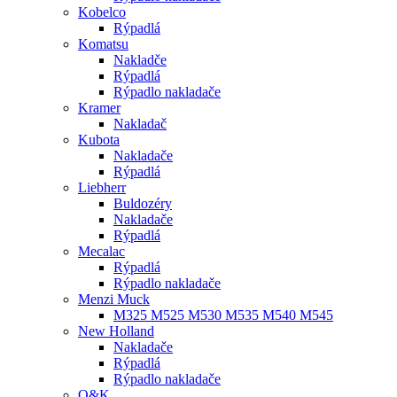
Kobelco
Rýpadlá
Komatsu
Nakladče
Rýpadlá
Rýpadlo nakladače
Kramer
Nakladač
Kubota
Nakladače
Rýpadlá
Liebherr
Buldozéry
Nakladače
Rýpadlá
Mecalac
Rýpadlá
Rýpadlo nakladače
Menzi Muck
M325 M525 M530 M535 M540 M545
New Holland
Nakladače
Rýpadlá
Rýpadlo nakladače
O&K