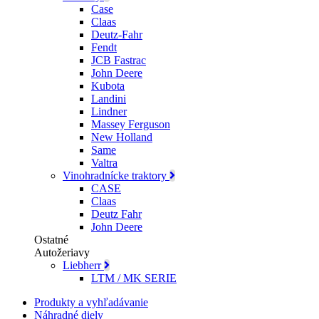
Case
Claas
Deutz-Fahr
Fendt
JCB Fastrac
John Deere
Kubota
Landini
Lindner
Massey Ferguson
New Holland
Same
Valtra
Vinohradnícke traktory
CASE
Claas
Deutz Fahr
John Deere
Ostatné
Autožeriavy
Liebherr
LTM / MK SERIE
Produkty a vyhľadávanie
Náhradné diely