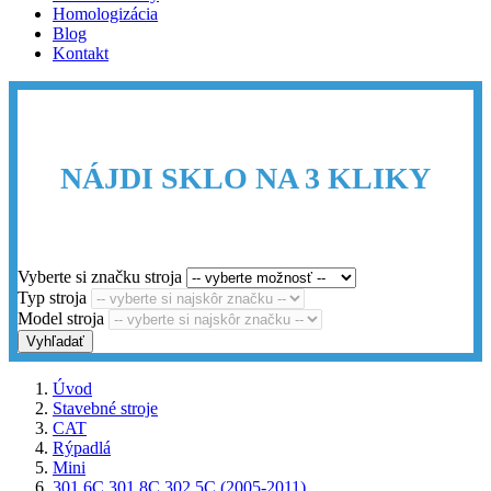
Homologizácia
Blog
Kontakt
NÁJDI SKLO NA 3 KLIKY
Vyberte si značku stroja
Typ stroja
Model stroja
Vyhľadať
Úvod
Stavebné stroje
CAT
Rýpadlá
Mini
301.6C 301.8C 302.5C (2005-2011)