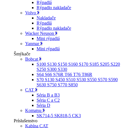
Rýpadlá
Rýpadlo nakladače
Volvo
Nakladače
Rýpadlá
Rýpadlo nakladače
Wacker Neuson
Mini rýpadlá
Yanmar
Mini rýpadlá
Šmýkače
Bobcat
S100 S130 S150 S160 S170 S185 S205 S220
S250 S300 S330
S64 S66 S76R T66 T76 T86R
S70 S130 S450 S510 S530 S550 S570 S590
S630 S750 S770 S850
CAT
Séria B a B3
Séria C a C2
Séria D
Komatsu
SK714-5 SK818-5 CK3
Príslušenstvo
Kabína CAT