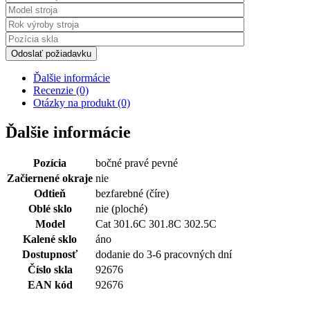
Odoslať požiadavku
Ďalšie informácie
Recenzie (0)
Otázky na produkt (0)
Ďalšie informácie
Pozícia
bočné pravé pevné
Začiernené okraje
nie
Odtieň
bezfarebné (číre)
Oblé sklo
nie (ploché)
Model
Cat 301.6C 301.8C 302.5C
Kalené sklo
áno
Dostupnosť
dodanie do 3-6 pracovných dní
Číslo skla
92676
EAN kód
92676