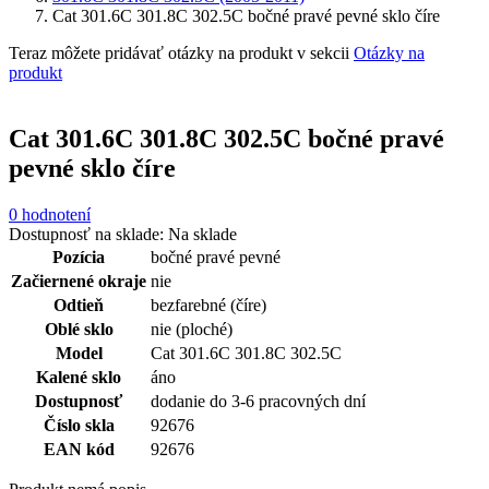
Cat 301.6C 301.8C 302.5C bočné pravé pevné sklo číre
Teraz môžete pridávať otázky na produkt v sekcii
Otázky na
produkt
Cat 301.6C 301.8C 302.5C bočné pravé
pevné sklo číre
0 hodnotení
Dostupnosť na sklade:
Na sklade
Pozícia
bočné pravé pevné
Začiernené okraje
nie
Odtieň
bezfarebné (číre)
Oblé sklo
nie (ploché)
Model
Cat 301.6C 301.8C 302.5C
Kalené sklo
áno
Dostupnosť
dodanie do 3-6 pracovných dní
Číslo skla
92676
EAN kód
92676