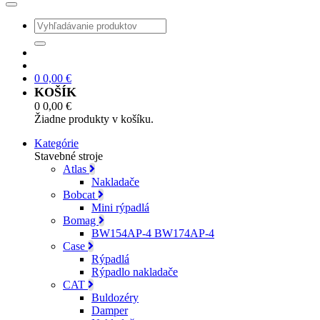
0
0,00
€
KOŠÍK
0
0,00
€
Žiadne produkty v košíku.
Kategórie
Stavebné stroje
Atlas
Nakladače
Bobcat
Mini rýpadlá
Bomag
BW154AP-4 BW174AP-4
Case
Rýpadlá
Rýpadlo nakladače
CAT
Buldozéry
Damper