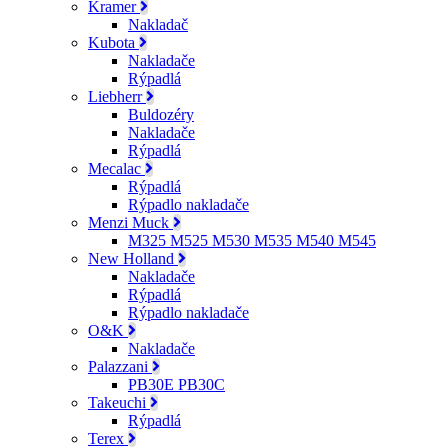
Kramer
Nakladač
Kubota
Nakladače
Rýpadlá
Liebherr
Buldozéry
Nakladače
Rýpadlá
Mecalac
Rýpadlá
Rýpadlo nakladače
Menzi Muck
M325 M525 M530 M535 M540 M545
New Holland
Nakladače
Rýpadlá
Rýpadlo nakladače
O&K
Nakladače
Palazzani
PB30E PB30C
Takeuchi
Rýpadlá
Terex