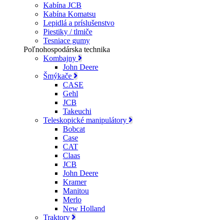
Kabína JCB
Kabína Komatsu
Lepidlá a príslušenstvo
Piestiky / tlmiče
Tesniace gumy
Poľnohospodárska technika
Kombajny
John Deere
Šmýkače
CASE
Gehl
JCB
Takeuchi
Teleskopické manipulátory
Bobcat
Case
CAT
Claas
JCB
John Deere
Kramer
Manitou
Merlo
New Holland
Traktory