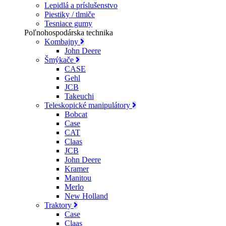
Lepidlá a príslušenstvo
Piestiky / tlmiče
Tesniace gumy
Poľnohospodárska technika
Kombajny
John Deere
Šmýkače
CASE
Gehl
JCB
Takeuchi
Teleskopické manipulátory
Bobcat
Case
CAT
Claas
JCB
John Deere
Kramer
Manitou
Merlo
New Holland
Traktory
Case
Claas