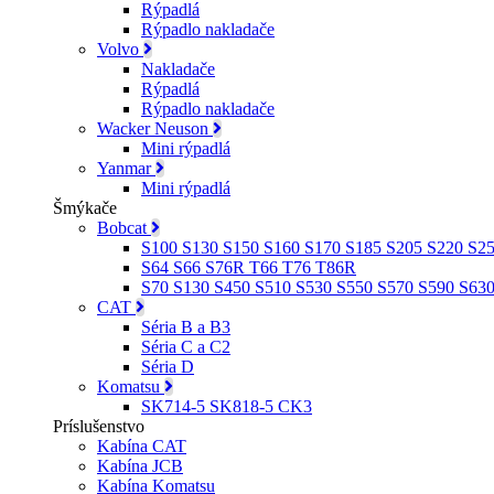
Rýpadlá
Rýpadlo nakladače
Volvo
Nakladače
Rýpadlá
Rýpadlo nakladače
Wacker Neuson
Mini rýpadlá
Yanmar
Mini rýpadlá
Šmýkače
Bobcat
S100 S130 S150 S160 S170 S185 S205 S220 S2
S64 S66 S76R T66 T76 T86R
S70 S130 S450 S510 S530 S550 S570 S590 S63
CAT
Séria B a B3
Séria C a C2
Séria D
Komatsu
SK714-5 SK818-5 CK3
Príslušenstvo
Kabína CAT
Kabína JCB
Kabína Komatsu