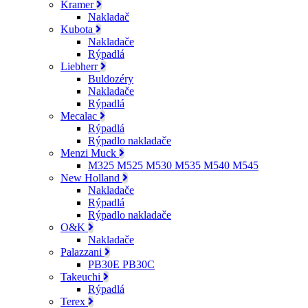
Kramer
Nakladač
Kubota
Nakladače
Rýpadlá
Liebherr
Buldozéry
Nakladače
Rýpadlá
Mecalac
Rýpadlá
Rýpadlo nakladače
Menzi Muck
M325 M525 M530 M535 M540 M545
New Holland
Nakladače
Rýpadlá
Rýpadlo nakladače
O&K
Nakladače
Palazzani
PB30E PB30C
Takeuchi
Rýpadlá
Terex