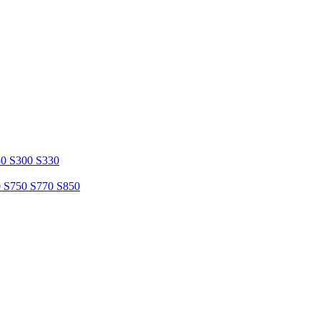
50 S300 S330
0 S750 S770 S850