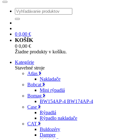
0
0,00
€
KOŠÍK
0
0,00
€
Žiadne produkty v košíku.
Kategórie
Stavebné stroje
Atlas
Nakladače
Bobcat
Mini rýpadlá
Bomag
BW154AP-4 BW174AP-4
Case
Rýpadlá
Rýpadlo nakladače
CAT
Buldozéry
Damper