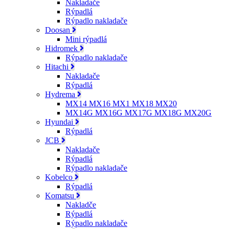
Nakladače
Rýpadlá
Rýpadlo nakladače
Doosan
Mini rýpadlá
Hidromek
Rýpadlo nakladače
Hitachi
Nakladače
Rýpadlá
Hydrema
MX14 MX16 MX1 MX18 MX20
MX14G MX16G MX17G MX18G MX20G
Hyundai
Rýpadlá
JCB
Nakladače
Rýpadlá
Rýpadlo nakladače
Kobelco
Rýpadlá
Komatsu
Nakladče
Rýpadlá
Rýpadlo nakladače