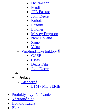
Deutz-Fahr
Fendt
JCB Fastrac
John Deere
Kubota
Landini
Lindner
Massey Ferguson
New Holland
Same
Valtra
Vinohradnícke traktory
CASE
Claas
Deutz Fahr
John Deere
Ostatné
Autožeriavy
Liebherr
LTM / MK SERIE
Produkty a vyhľadávanie
Náhradné diely
Homologizácia
Blog