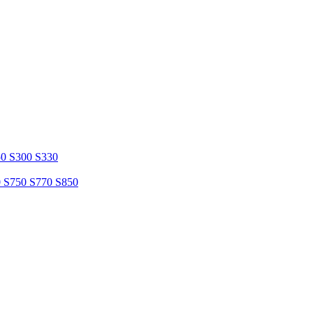
50 S300 S330
0 S750 S770 S850