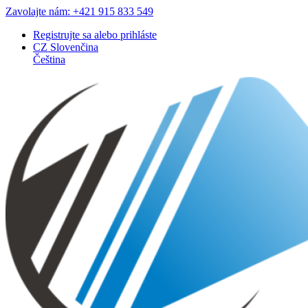
Zavolajte nám: +421 915 833 549
Registrujte sa
alebo
prihláste
CZ
Slovenčina
Čeština