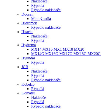
Nakladače
Rýpadlá
Rýpadlo nakladače
Doosan
Mini rýpadlá
Hidromek
Rýpadlo nakladače
Hitachi
Nakladače
Rýpadlá
Hydrema
MX14 MX16 MX1 MX18 MX20
MX14G MX16G MX17G MX18G MX20G
Hyundai
Rýpadlá
JCB
Nakladače
Rýpadlá
Rýpadlo nakladače
Kobelco
Rýpadlá
Komatsu
Nakladče
Rýpadlá
Rýpadlo nakladače