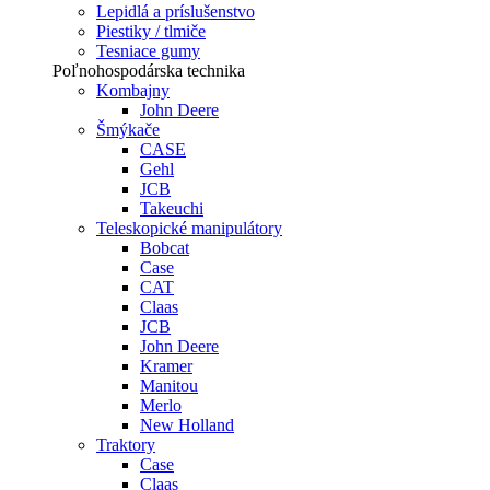
Lepidlá a príslušenstvo
Piestiky / tlmiče
Tesniace gumy
Poľnohospodárska technika
Kombajny
John Deere
Šmýkače
CASE
Gehl
JCB
Takeuchi
Teleskopické manipulátory
Bobcat
Case
CAT
Claas
JCB
John Deere
Kramer
Manitou
Merlo
New Holland
Traktory
Case
Claas