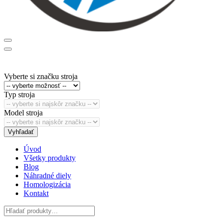
Vyberte si značku stroja
Typ stroja
Model stroja
Vyhľadať
Úvod
Všetky produkty
Blog
Náhradné diely
Homologizácia
Kontakt