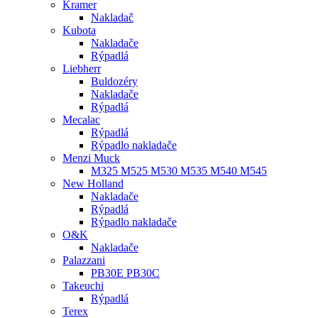
Kramer
Nakladač
Kubota
Nakladače
Rýpadlá
Liebherr
Buldozéry
Nakladače
Rýpadlá
Mecalac
Rýpadlá
Rýpadlo nakladače
Menzi Muck
M325 M525 M530 M535 M540 M545
New Holland
Nakladače
Rýpadlá
Rýpadlo nakladače
O&K
Nakladače
Palazzani
PB30E PB30C
Takeuchi
Rýpadlá
Terex