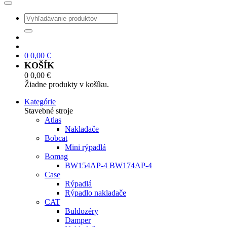
0
0,00
€
KOŠÍK
0
0,00
€
Žiadne produkty v košíku.
Kategórie
Stavebné stroje
Atlas
Nakladače
Bobcat
Mini rýpadlá
Bomag
BW154AP-4 BW174AP-4
Case
Rýpadlá
Rýpadlo nakladače
CAT
Buldozéry
Damper