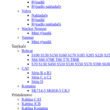
Rýpadlá
Rýpadlo nakladače
Volvo
Nakladače
Rýpadlá
Rýpadlo nakladače
Wacker Neuson
Mini rýpadlá
Yanmar
Mini rýpadlá
Šmýkače
Bobcat
S100 S130 S150 S160 S170 S185 S205 S220 S2
S64 S66 S76R T66 T76 T86R
S70 S130 S450 S510 S530 S550 S570 S590 S63
CAT
Séria B a B3
Séria C a C2
Séria D
Komatsu
SK714-5 SK818-5 CK3
Príslušenstvo
Kabína CAT
Kabína JCB
Kabína Komatsu