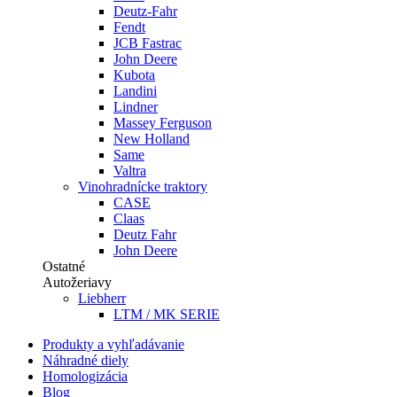
Deutz-Fahr
Fendt
JCB Fastrac
John Deere
Kubota
Landini
Lindner
Massey Ferguson
New Holland
Same
Valtra
Vinohradnícke traktory
CASE
Claas
Deutz Fahr
John Deere
Ostatné
Autožeriavy
Liebherr
LTM / MK SERIE
Produkty a vyhľadávanie
Náhradné diely
Homologizácia
Blog