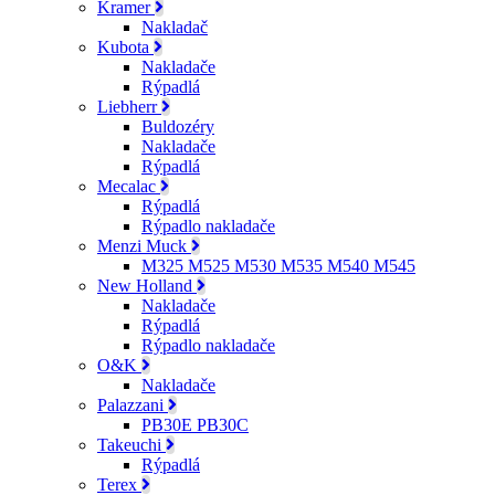
Kramer
Nakladač
Kubota
Nakladače
Rýpadlá
Liebherr
Buldozéry
Nakladače
Rýpadlá
Mecalac
Rýpadlá
Rýpadlo nakladače
Menzi Muck
M325 M525 M530 M535 M540 M545
New Holland
Nakladače
Rýpadlá
Rýpadlo nakladače
O&K
Nakladače
Palazzani
PB30E PB30C
Takeuchi
Rýpadlá
Terex