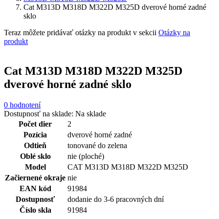
Cat M313D M318D M322D M325D dverové horné zadné
sklo
Teraz môžete pridávať otázky na produkt v sekcii
Otázky na
produkt
Cat M313D M318D M322D M325D
dverové horné zadné sklo
0 hodnotení
Dostupnosť na sklade:
Na sklade
Počet dier
2
Pozícia
dverové horné zadné
Odtieň
tonované do zelena
Oblé sklo
nie (ploché)
Model
CAT M313D M318D M322D M325D
Začiernené okraje
nie
EAN kód
91984
Dostupnosť
dodanie do 3-6 pracovných dní
Číslo skla
91984