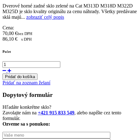
Dverové horné zadné sklo zelené na Cat M313D M318D M322D
M325D je sklo kvality originálu za cenu náhrady. Všetky predávane
sklá majú...
zobraziť celý popis
Cena:
70,00
€
bez DPH
86,10
€
s DPH
Počet
Pridať do košíka
Pridať na zoznam želaní
Dopytový formulár
Hľadáte konkrétne sklo?
Zavolajte nám na
+421 915 833 549
, alebo napíšte cez tento
formulár.
Ozveme sa s ponukou: