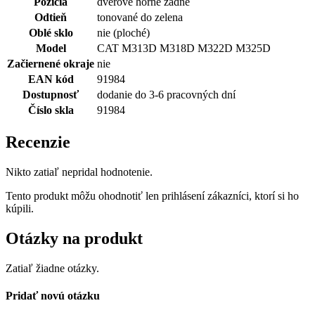
Pozícia
dverové horné zadné
Odtieň
tonované do zelena
Oblé sklo
nie (ploché)
Model
CAT M313D M318D M322D M325D
Začiernené okraje
nie
EAN kód
91984
Dostupnosť
dodanie do 3-6 pracovných dní
Číslo skla
91984
Recenzie
Nikto zatiaľ nepridal hodnotenie.
Tento produkt môžu ohodnotiť len prihlásení zákazníci, ktorí si ho
kúpili.
Otázky na produkt
Zatiaľ žiadne otázky.
Pridať novú otázku