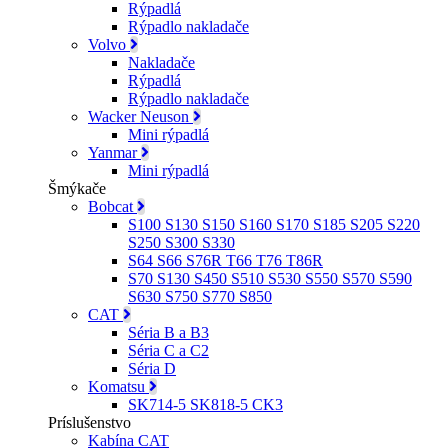
Rýpadlá
Rýpadlo nakladače
Volvo
Nakladače
Rýpadlá
Rýpadlo nakladače
Wacker Neuson
Mini rýpadlá
Yanmar
Mini rýpadlá
Šmýkače
Bobcat
S100 S130 S150 S160 S170 S185 S205 S220
S250 S300 S330
S64 S66 S76R T66 T76 T86R
S70 S130 S450 S510 S530 S550 S570 S590
S630 S750 S770 S850
CAT
Séria B a B3
Séria C a C2
Séria D
Komatsu
SK714-5 SK818-5 CK3
Príslušenstvo
Kabína CAT