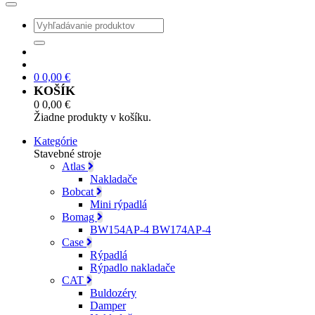
0
0,00
€
KOŠÍK
0
0,00
€
Žiadne produkty v košíku.
Kategórie
Stavebné stroje
Atlas
Nakladače
Bobcat
Mini rýpadlá
Bomag
BW154AP-4 BW174AP-4
Case
Rýpadlá
Rýpadlo nakladače
CAT
Buldozéry
Damper