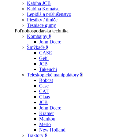
Kabína JCB
Kabína Komatsu
Lepidlá a príslušenstvo
Piestiky / tlmiče
Tesniace gumy
Poľnohospodárska technika
Kombajny
John Deere
Šmýkače
CASE
Gehl
JCB
Takeuchi
Teleskopické manipulátory
Bobcat
Case
CAT
Claas
JCB
John Deere
Kramer
Manitou
Merlo
New Holland
Traktory