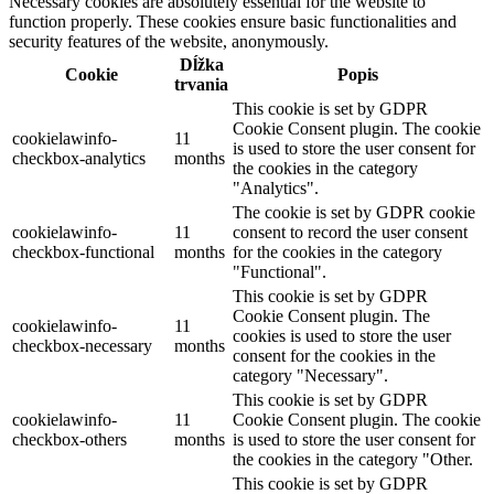
Necessary cookies are absolutely essential for the website to
function properly. These cookies ensure basic functionalities and
security features of the website, anonymously.
Dĺžka
Cookie
Popis
trvania
This cookie is set by GDPR
Cookie Consent plugin. The cookie
cookielawinfo-
11
is used to store the user consent for
checkbox-analytics
months
the cookies in the category
"Analytics".
The cookie is set by GDPR cookie
cookielawinfo-
11
consent to record the user consent
checkbox-functional
months
for the cookies in the category
"Functional".
This cookie is set by GDPR
Cookie Consent plugin. The
cookielawinfo-
11
cookies is used to store the user
checkbox-necessary
months
consent for the cookies in the
category "Necessary".
This cookie is set by GDPR
cookielawinfo-
11
Cookie Consent plugin. The cookie
checkbox-others
months
is used to store the user consent for
the cookies in the category "Other.
This cookie is set by GDPR