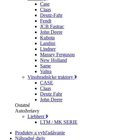
Case
Claas
Deutz-Fahr
Fendt
JCB Fastrac
John Deere
Kubota
Landini
Lindner
Massey Ferguson
New Holland
Same
Valtra
Vinohradnícke traktory
CASE
Claas
Deutz Fahr
John Deere
Ostatné
Autožeriavy
Liebherr
LTM / MK SERIE
Produkty a vyhľadávanie
Náhradné diely