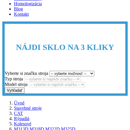
Homologizácia
Blog
Kontakt
NÁJDI SKLO NA 3 KLIKY
Vyberte si značku stroja
Typ stroja
Model stroja
Vyhľadať
Úvod
Stavebné stroje
CAT
Rýpadlá
Kolesové
M313D M318D M322D M325D