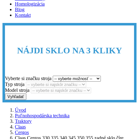
Homologizácia
Blog
Kontakt
NÁJDI SKLO NA 3 KLIKY
Vyberte si značku stroja
Typ stroja
Model stroja
Vyhľadať
Úvod
Poľnohospodárska technika
Traktory
Claas
Cergos
Claas Cergos 330 335 340 345 350 355 zadné sklo číre