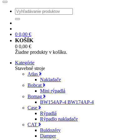
0
0,00
€
KOŠÍK
0
0,00
€
Žiadne produkty v košíku.
Kategórie
Stavebné stroje
Atlas
Nakladače
Bobcat
Mini rýpadlá
Bomag
BW154AP-4 BW174AP-4
Case
Rýpadlá
Rýpadlo nakladače
CAT
Buldozéry
Damper