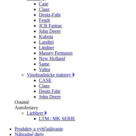
Case
Claas
Deutz-Fahr
Fendt
JCB Fastrac
John Deere
Kubota
Landini
Lindner
Massey Ferguson
New Holland
Same
Valtra
Vinohradnícke traktory
CASE
Claas
Deutz Fahr
John Deere
Ostatné
Autožeriavy
Liebherr
LTM / MK SERIE
Produkty a vyhľadávanie
Náhradné diely