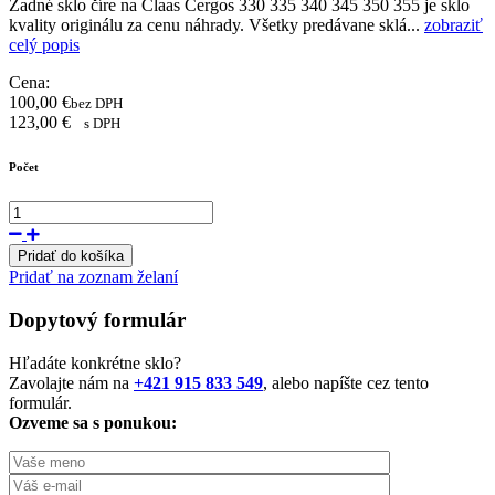
Zadné sklo číre na Claas Cergos 330 335 340 345 350 355 je sklo
kvality originálu za cenu náhrady. Všetky predávane sklá...
zobraziť
celý popis
Cena:
100,00
€
bez DPH
123,00
€
s DPH
Počet
Pridať do košíka
Pridať na zoznam želaní
Dopytový formulár
Hľadáte konkrétne sklo?
Zavolajte nám na
+421 915 833 549
, alebo napíšte cez tento
formulár.
Ozveme sa s ponukou: