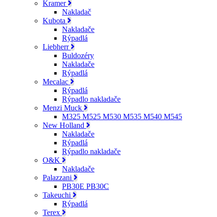
Kramer
Nakladač
Kubota
Nakladače
Rýpadlá
Liebherr
Buldozéry
Nakladače
Rýpadlá
Mecalac
Rýpadlá
Rýpadlo nakladače
Menzi Muck
M325 M525 M530 M535 M540 M545
New Holland
Nakladače
Rýpadlá
Rýpadlo nakladače
O&K
Nakladače
Palazzani
PB30E PB30C
Takeuchi
Rýpadlá
Terex