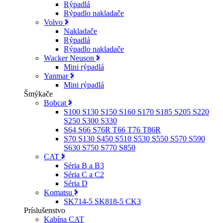
Rýpadlá
Rýpadlo nakladače
Volvo
Nakladače
Rýpadlá
Rýpadlo nakladače
Wacker Neuson
Mini rýpadlá
Yanmar
Mini rýpadlá
Šmýkače
Bobcat
S100 S130 S150 S160 S170 S185 S205 S220
S250 S300 S330
S64 S66 S76R T66 T76 T86R
S70 S130 S450 S510 S530 S550 S570 S590
S630 S750 S770 S850
CAT
Séria B a B3
Séria C a C2
Séria D
Komatsu
SK714-5 SK818-5 CK3
Príslušenstvo
Kabína CAT