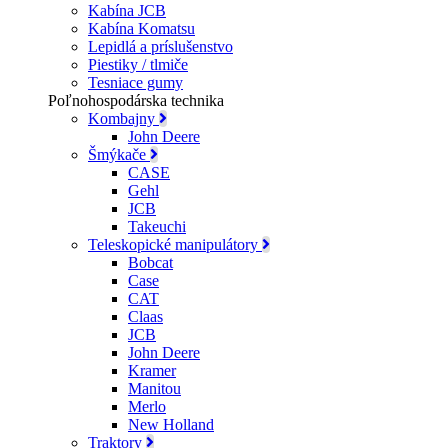
Kabína JCB
Kabína Komatsu
Lepidlá a príslušenstvo
Piestiky / tlmiče
Tesniace gumy
Poľnohospodárska technika
Kombajny
John Deere
Šmýkače
CASE
Gehl
JCB
Takeuchi
Teleskopické manipulátory
Bobcat
Case
CAT
Claas
JCB
John Deere
Kramer
Manitou
Merlo
New Holland
Traktory