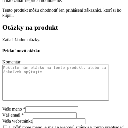
Nikto zatiaľ nepridal hodnotenie.
Tento produkt môžu ohodnotiť len prihlásení zákazníci, ktorí si ho
kúpili.
Otázky na produkt
Zatiaľ žiadne otázky.
Pridať novú otázku
Komentár
Vaše meno
*
Váš email
*
Vaša webstránka
Uložiť moje meno, e-mail a webovú stránku v tomto prehliadači