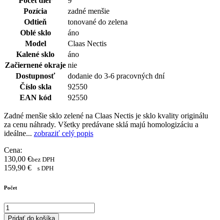
Počet dier
9
Pozícia
zadné menšie
Odtieň
tonované do zelena
Oblé sklo
áno
Model
Claas Nectis
Kalené sklo
áno
Začiernené okraje
nie
Dostupnosť
dodanie do 3-6 pracovných dní
Číslo skla
92550
EAN kód
92550
Zadné menšie sklo zelené na Claas Nectis je sklo kvality originálu
za cenu náhrady. Všetky predávane sklá majú homologizáciu a
ideálne...
zobraziť celý popis
Cena:
130,00
€
bez DPH
159,90
€
s DPH
Počet
Pridať do košíka