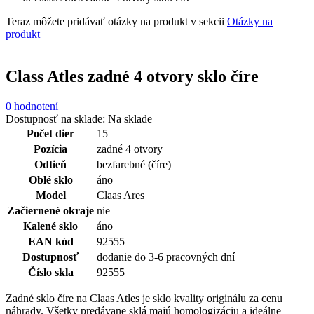
Teraz môžete pridávať otázky na produkt v sekcii
Otázky na
produkt
Class Atles zadné 4 otvory sklo číre
0 hodnotení
Dostupnosť na sklade:
Na sklade
Počet dier
15
Pozícia
zadné 4 otvory
Odtieň
bezfarebné (číre)
Oblé sklo
áno
Model
Claas Ares
Začiernené okraje
nie
Kalené sklo
áno
EAN kód
92555
Dostupnosť
dodanie do 3-6 pracovných dní
Číslo skla
92555
Zadné sklo číre na Claas Atles je sklo kvality originálu za cenu
náhrady. Všetky predávane sklá majú homologizáciu a ideálne