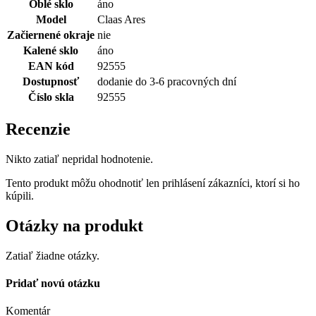
Oblé sklo
áno
Model
Claas Ares
Začiernené okraje
nie
Kalené sklo
áno
EAN kód
92555
Dostupnosť
dodanie do 3-6 pracovných dní
Číslo skla
92555
Recenzie
Nikto zatiaľ nepridal hodnotenie.
Tento produkt môžu ohodnotiť len prihlásení zákazníci, ktorí si ho
kúpili.
Otázky na produkt
Zatiaľ žiadne otázky.
Pridať novú otázku
Komentár