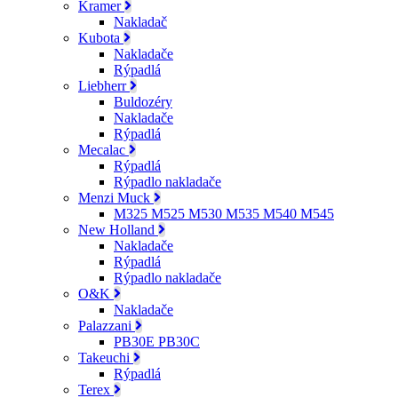
Kramer
Nakladač
Kubota
Nakladače
Rýpadlá
Liebherr
Buldozéry
Nakladače
Rýpadlá
Mecalac
Rýpadlá
Rýpadlo nakladače
Menzi Muck
M325 M525 M530 M535 M540 M545
New Holland
Nakladače
Rýpadlá
Rýpadlo nakladače
O&K
Nakladače
Palazzani
PB30E PB30C
Takeuchi
Rýpadlá
Terex