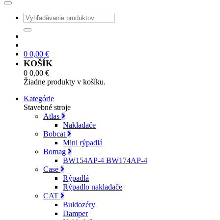
0
0,00
€
KOŠÍK
0
0,00
€
Žiadne produkty v košíku.
Kategórie
Stavebné stroje
Atlas
Nakladače
Bobcat
Mini rýpadlá
Bomag
BW154AP-4 BW174AP-4
Case
Rýpadlá
Rýpadlo nakladače
CAT
Buldozéry
Damper