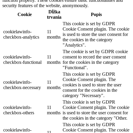
function properly. These cookies ensure basic functionalities and
security features of the website, anonymously.
Dĺžka
Cookie
Popis
trvania
This cookie is set by GDPR
Cookie Consent plugin. The cookie
cookielawinfo-
11
is used to store the user consent for
checkbox-analytics
months
the cookies in the category
"Analytics".
The cookie is set by GDPR cookie
cookielawinfo-
11
consent to record the user consent
checkbox-functional
months
for the cookies in the category
"Functional".
This cookie is set by GDPR
Cookie Consent plugin. The
cookielawinfo-
11
cookies is used to store the user
checkbox-necessary
months
consent for the cookies in the
category "Necessary".
This cookie is set by GDPR
cookielawinfo-
11
Cookie Consent plugin. The cookie
checkbox-others
months
is used to store the user consent for
the cookies in the category "Other.
This cookie is set by GDPR
cookielawinfo-
Cookie Consent plugin. The cookie
11