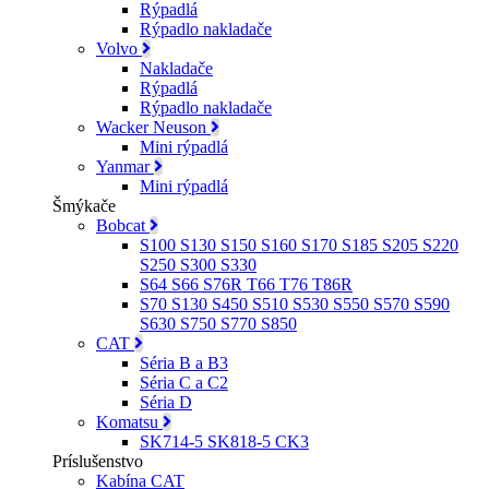
Rýpadlá
Rýpadlo nakladače
Volvo
Nakladače
Rýpadlá
Rýpadlo nakladače
Wacker Neuson
Mini rýpadlá
Yanmar
Mini rýpadlá
Šmýkače
Bobcat
S100 S130 S150 S160 S170 S185 S205 S220
S250 S300 S330
S64 S66 S76R T66 T76 T86R
S70 S130 S450 S510 S530 S550 S570 S590
S630 S750 S770 S850
CAT
Séria B a B3
Séria C a C2
Séria D
Komatsu
SK714-5 SK818-5 CK3
Príslušenstvo
Kabína CAT