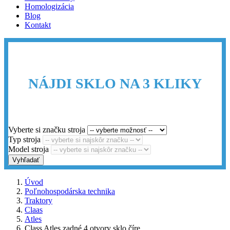
Homologizácia
Blog
Kontakt
NÁJDI SKLO NA 3 KLIKY
Vyberte si značku stroja
Typ stroja
Model stroja
Vyhľadať
Úvod
Poľnohospodárska technika
Traktory
Claas
Atles
Class Atles zadné 4 otvory sklo číre