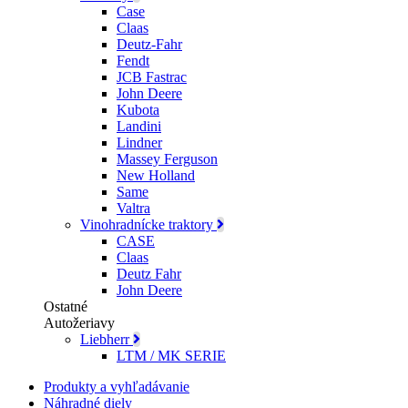
Case
Claas
Deutz-Fahr
Fendt
JCB Fastrac
John Deere
Kubota
Landini
Lindner
Massey Ferguson
New Holland
Same
Valtra
Vinohradnícke traktory
CASE
Claas
Deutz Fahr
John Deere
Ostatné
Autožeriavy
Liebherr
LTM / MK SERIE
Produkty a vyhľadávanie
Náhradné diely