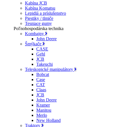
Kabína JCB
Kabína Komatsu
Lepidlá a príslušenstvo
Piestiky / tlmiče
Tesniace gumy
Poľnohospodárska technika
Kombajny
John Deere
Šmýkače
CASE
Gehl
JCB
Takeuchi
Teleskopické manipulátory
Bobcat
Case
CAT
Claas
JCB
John Deere
Kramer
Manitou
Merlo
New Holland
Traktory