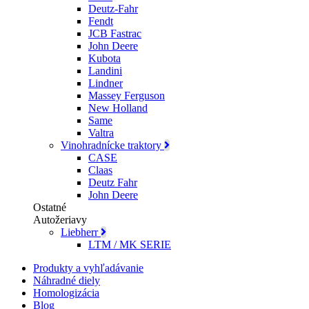
Deutz-Fahr
Fendt
JCB Fastrac
John Deere
Kubota
Landini
Lindner
Massey Ferguson
New Holland
Same
Valtra
Vinohradnícke traktory
CASE
Claas
Deutz Fahr
John Deere
Ostatné
Autožeriavy
Liebherr
LTM / MK SERIE
Produkty a vyhľadávanie
Náhradné diely
Homologizácia
Blog