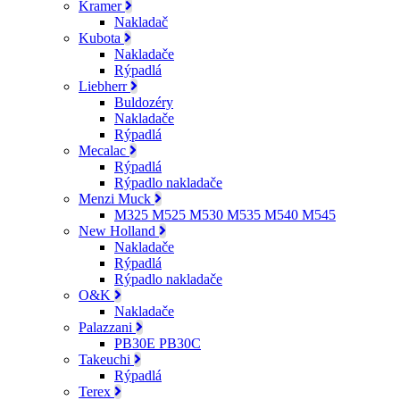
Kramer
Nakladač
Kubota
Nakladače
Rýpadlá
Liebherr
Buldozéry
Nakladače
Rýpadlá
Mecalac
Rýpadlá
Rýpadlo nakladače
Menzi Muck
M325 M525 M530 M535 M540 M545
New Holland
Nakladače
Rýpadlá
Rýpadlo nakladače
O&K
Nakladače
Palazzani
PB30E PB30C
Takeuchi
Rýpadlá
Terex