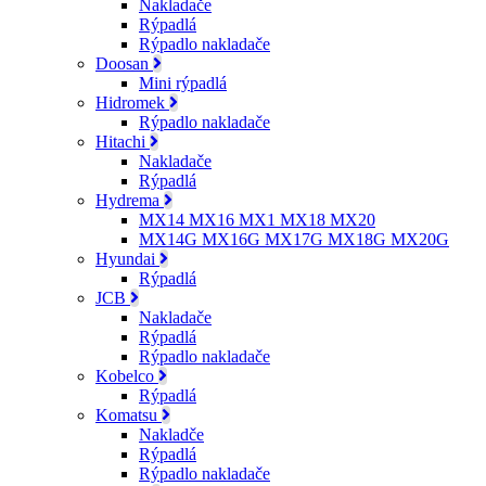
Nakladače
Rýpadlá
Rýpadlo nakladače
Doosan
Mini rýpadlá
Hidromek
Rýpadlo nakladače
Hitachi
Nakladače
Rýpadlá
Hydrema
MX14 MX16 MX1 MX18 MX20
MX14G MX16G MX17G MX18G MX20G
Hyundai
Rýpadlá
JCB
Nakladače
Rýpadlá
Rýpadlo nakladače
Kobelco
Rýpadlá
Komatsu
Nakladče
Rýpadlá
Rýpadlo nakladače