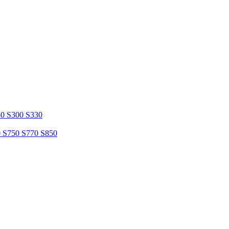
50 S300 S330
0 S750 S770 S850