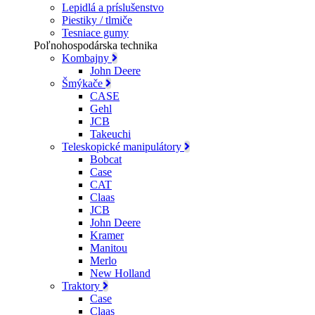
Lepidlá a príslušenstvo
Piestiky / tlmiče
Tesniace gumy
Poľnohospodárska technika
Kombajny
John Deere
Šmýkače
CASE
Gehl
JCB
Takeuchi
Teleskopické manipulátory
Bobcat
Case
CAT
Claas
JCB
John Deere
Kramer
Manitou
Merlo
New Holland
Traktory
Case
Claas