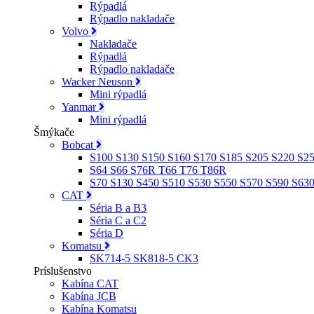
Rýpadlá
Rýpadlo nakladače
Volvo
Nakladače
Rýpadlá
Rýpadlo nakladače
Wacker Neuson
Mini rýpadlá
Yanmar
Mini rýpadlá
Šmýkače
Bobcat
S100 S130 S150 S160 S170 S185 S205 S220 S2
S64 S66 S76R T66 T76 T86R
S70 S130 S450 S510 S530 S550 S570 S590 S63
CAT
Séria B a B3
Séria C a C2
Séria D
Komatsu
SK714-5 SK818-5 CK3
Príslušenstvo
Kabína CAT
Kabína JCB
Kabína Komatsu