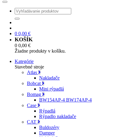
0
0,00
€
KOŠÍK
0
0,00
€
Žiadne produkty v košíku.
Kategórie
Stavebné stroje
Atlas
Nakladače
Bobcat
Mini rýpadlá
Bomag
BW154AP-4 BW174AP-4
Case
Rýpadlá
Rýpadlo nakladače
CAT
Buldozéry
Damper