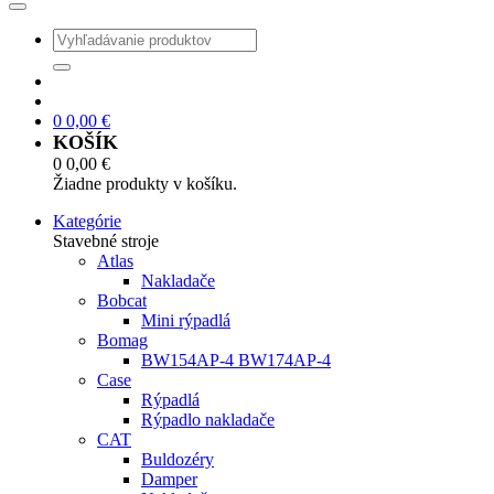
0
0,00
€
KOŠÍK
0
0,00
€
Žiadne produkty v košíku.
Kategórie
Stavebné stroje
Atlas
Nakladače
Bobcat
Mini rýpadlá
Bomag
BW154AP-4 BW174AP-4
Case
Rýpadlá
Rýpadlo nakladače
CAT
Buldozéry
Damper