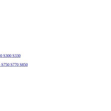
50 S300 S330
0 S750 S770 S850