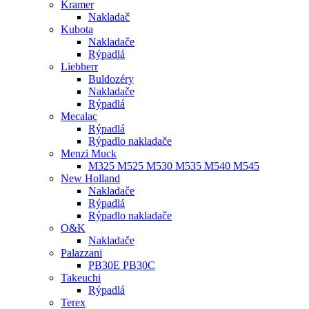
Kramer
Nakladač
Kubota
Nakladače
Rýpadlá
Liebherr
Buldozéry
Nakladače
Rýpadlá
Mecalac
Rýpadlá
Rýpadlo nakladače
Menzi Muck
M325 M525 M530 M535 M540 M545
New Holland
Nakladače
Rýpadlá
Rýpadlo nakladače
O&K
Nakladače
Palazzani
PB30E PB30C
Takeuchi
Rýpadlá
Terex