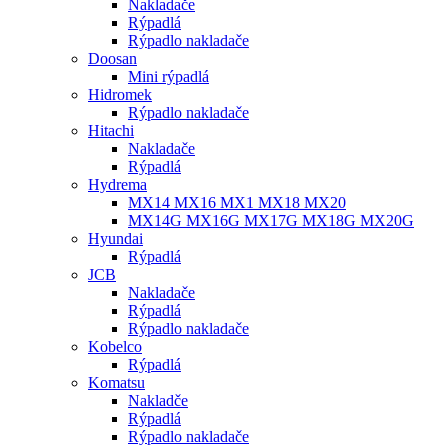
Nakladače
Rýpadlá
Rýpadlo nakladače
Doosan
Mini rýpadlá
Hidromek
Rýpadlo nakladače
Hitachi
Nakladače
Rýpadlá
Hydrema
MX14 MX16 MX1 MX18 MX20
MX14G MX16G MX17G MX18G MX20G
Hyundai
Rýpadlá
JCB
Nakladače
Rýpadlá
Rýpadlo nakladače
Kobelco
Rýpadlá
Komatsu
Nakladče
Rýpadlá
Rýpadlo nakladače