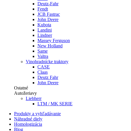
Deutz-Fahr
Fendt
JCB Fastrac
John Deere
Kubota
Landini
Lindner
Massey Ferguson
New Holland
Same
Valtra
Vinohradnícke traktory
CASE
Claas
Deutz Fahr
John Deere
Ostatné
Autožeriavy
Liebherr
LTM / MK SERIE
Produkty a vyhľadávanie
Náhradné diely
Homologizácia
Blog