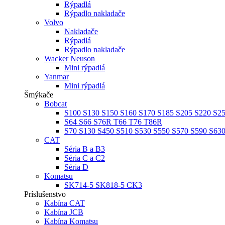
Rýpadlá
Rýpadlo nakladače
Volvo
Nakladače
Rýpadlá
Rýpadlo nakladače
Wacker Neuson
Mini rýpadlá
Yanmar
Mini rýpadlá
Šmýkače
Bobcat
S100 S130 S150 S160 S170 S185 S205 S220 S2
S64 S66 S76R T66 T76 T86R
S70 S130 S450 S510 S530 S550 S570 S590 S63
CAT
Séria B a B3
Séria C a C2
Séria D
Komatsu
SK714-5 SK818-5 CK3
Príslušenstvo
Kabína CAT
Kabína JCB
Kabína Komatsu