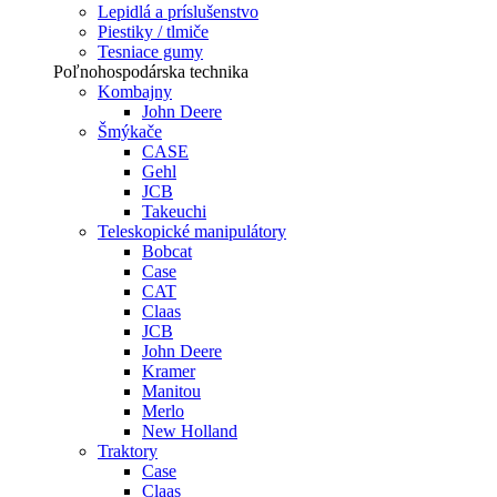
Lepidlá a príslušenstvo
Piestiky / tlmiče
Tesniace gumy
Poľnohospodárska technika
Kombajny
John Deere
Šmýkače
CASE
Gehl
JCB
Takeuchi
Teleskopické manipulátory
Bobcat
Case
CAT
Claas
JCB
John Deere
Kramer
Manitou
Merlo
New Holland
Traktory
Case
Claas