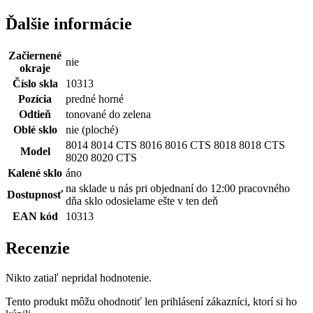
Ďalšie informácie
Začiernené
nie
okraje
Číslo skla
10313
Pozícia
predné horné
Odtieň
tonované do zelena
Oblé sklo
nie (ploché)
8014 8014 CTS 8016 8016 CTS 8018 8018 CTS
Model
8020 8020 CTS
Kalené sklo
áno
na sklade u nás pri objednaní do 12:00 pracovného
Dostupnosť
dňa sklo odosielame ešte v ten deň
EAN kód
10313
Recenzie
Nikto zatiaľ nepridal hodnotenie.
Tento produkt môžu ohodnotiť len prihlásení zákazníci, ktorí si ho