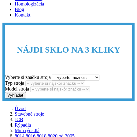
Homologizácia
Blog
Kontakt
NÁJDI SKLO NA 3 KLIKY
Vyberte si značku stroja
Typ stroja
Model stroja
Vyhľadať
Úvod
Stavebné stroje
JCB
Rýpadlá
Mini rýpadlá
8014 8016 8018 8020 od 2005