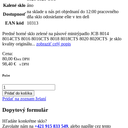
Kalené sklo
áno
na sklade u nás pri objednaní do 12:00 pracovného
Dostupnosť
dňa sklo odosielame ešte v ten deň
EAN kód
10313
Predné horné sklo zelené na pásové minirýpadlo JCB 8014
8014CTS 8016 8016CTS 8018 8018CTS 8020 8020CTS je sklo
kvality originálu...
zobraziť celý popis
Cena:
80,00
€
bez DPH
98,40
€
s DPH
Počet
Pridať do košíka
Pridať na zoznam želaní
Dopytový formulár
Hľadáte konkrétne sklo?
Zavolajte nám na
+421 915 833 549
, alebo napíšte cez tento