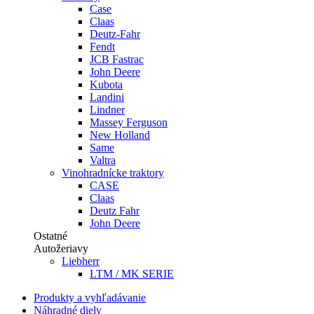
Case
Claas
Deutz-Fahr
Fendt
JCB Fastrac
John Deere
Kubota
Landini
Lindner
Massey Ferguson
New Holland
Same
Valtra
Vinohradnícke traktory
CASE
Claas
Deutz Fahr
John Deere
Ostatné
Autožeriavy
Liebherr
LTM / MK SERIE
Produkty a vyhľadávanie
Náhradné diely