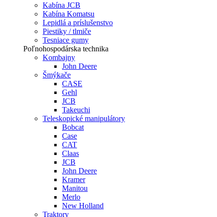
Kabína JCB
Kabína Komatsu
Lepidlá a príslušenstvo
Piestiky / tlmiče
Tesniace gumy
Poľnohospodárska technika
Kombajny
John Deere
Šmýkače
CASE
Gehl
JCB
Takeuchi
Teleskopické manipulátory
Bobcat
Case
CAT
Claas
JCB
John Deere
Kramer
Manitou
Merlo
New Holland
Traktory