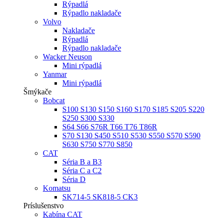
Rýpadlá
Rýpadlo nakladače
Volvo
Nakladače
Rýpadlá
Rýpadlo nakladače
Wacker Neuson
Mini rýpadlá
Yanmar
Mini rýpadlá
Šmýkače
Bobcat
S100 S130 S150 S160 S170 S185 S205 S220
S250 S300 S330
S64 S66 S76R T66 T76 T86R
S70 S130 S450 S510 S530 S550 S570 S590
S630 S750 S770 S850
CAT
Séria B a B3
Séria C a C2
Séria D
Komatsu
SK714-5 SK818-5 CK3
Príslušenstvo
Kabína CAT