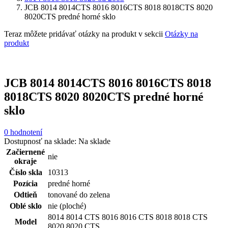
JCB 8014 8014CTS 8016 8016CTS 8018 8018CTS 8020
8020CTS predné horné sklo
Teraz môžete pridávať otázky na produkt v sekcii
Otázky na
produkt
JCB 8014 8014CTS 8016 8016CTS 8018
8018CTS 8020 8020CTS predné horné
sklo
0 hodnotení
Dostupnosť na sklade:
Na sklade
Začiernené
nie
okraje
Číslo skla
10313
Pozícia
predné horné
Odtieň
tonované do zelena
Oblé sklo
nie (ploché)
8014 8014 CTS 8016 8016 CTS 8018 8018 CTS
Model
8020 8020 CTS