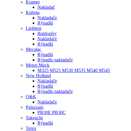
Kramer
Nakladač
Kubota
Nakladače
Rýpadlá
Liebherr
Buldozéry
Nakladače
Rýpadlá
Mecalac
Rýpadlá
Rýpadlo nakladače
Menzi Muck
M325 M525 M530 M535 M540 M545
New Holland
Nakladače
Rýpadlá
Rýpadlo nakladače
O&K
Nakladače
Palazzani
PB30E PB30C
Takeuchi
Rýpadlá
Terex