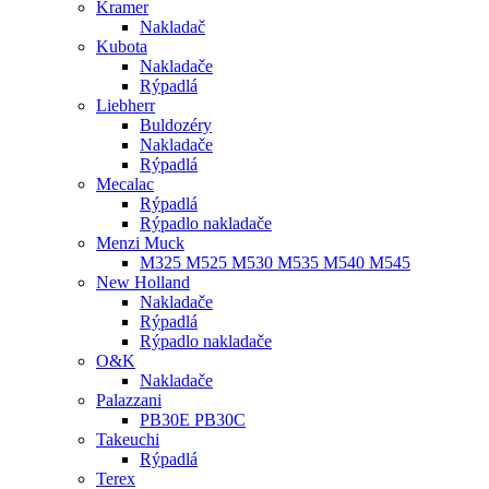
Kramer
Nakladač
Kubota
Nakladače
Rýpadlá
Liebherr
Buldozéry
Nakladače
Rýpadlá
Mecalac
Rýpadlá
Rýpadlo nakladače
Menzi Muck
M325 M525 M530 M535 M540 M545
New Holland
Nakladače
Rýpadlá
Rýpadlo nakladače
O&K
Nakladače
Palazzani
PB30E PB30C
Takeuchi
Rýpadlá
Terex