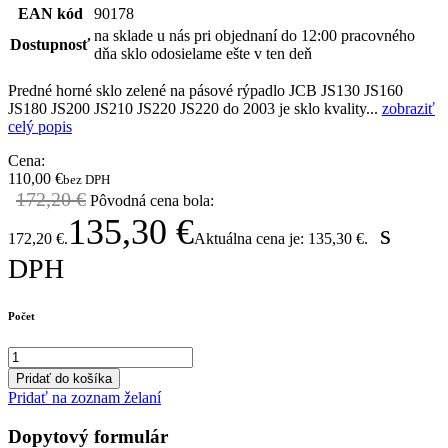
EAN kód
90178
na sklade u nás pri objednaní do 12:00 pracovného
Dostupnosť
dňa sklo odosielame ešte v ten deň
Predné horné sklo zelené na pásové rýpadlo JCB JS130 JS160
JS180 JS200 JS210 JS220 JS220 do 2003 je sklo kvality...
zobraziť
celý popis
Cena:
110,00
€
bez DPH
172,20
€
Pôvodná cena bola:
135,30
€
s
172,20 €.
Aktuálna cena je: 135,30 €.
DPH
Počet
Pridať do košíka
Pridať na zoznam želaní
Dopytový formulár