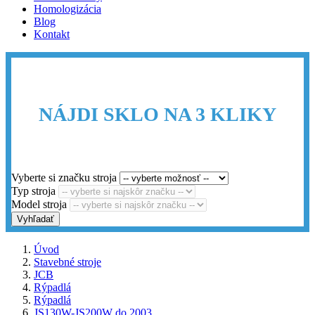
Homologizácia
Blog
Kontakt
NÁJDI SKLO NA 3 KLIKY
Vyberte si značku stroja
Typ stroja
Model stroja
Vyhľadať
Úvod
Stavebné stroje
JCB
Rýpadlá
Rýpadlá
JS130W-JS200W do 2003