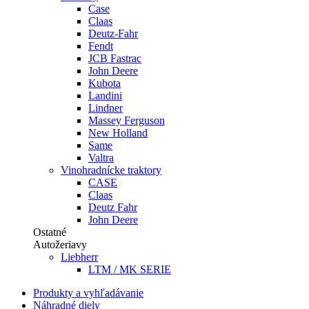
Case
Claas
Deutz-Fahr
Fendt
JCB Fastrac
John Deere
Kubota
Landini
Lindner
Massey Ferguson
New Holland
Same
Valtra
Vinohradnícke traktory
CASE
Claas
Deutz Fahr
John Deere
Ostatné
Autožeriavy
Liebherr
LTM / MK SERIE
Produkty a vyhľadávanie
Náhradné diely