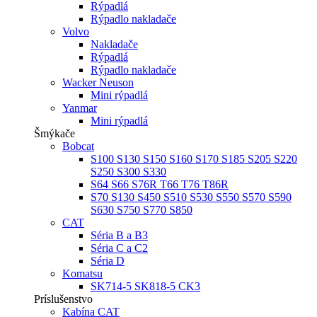
Rýpadlá
Rýpadlo nakladače
Volvo
Nakladače
Rýpadlá
Rýpadlo nakladače
Wacker Neuson
Mini rýpadlá
Yanmar
Mini rýpadlá
Šmýkače
Bobcat
S100 S130 S150 S160 S170 S185 S205 S220
S250 S300 S330
S64 S66 S76R T66 T76 T86R
S70 S130 S450 S510 S530 S550 S570 S590
S630 S750 S770 S850
CAT
Séria B a B3
Séria C a C2
Séria D
Komatsu
SK714-5 SK818-5 CK3
Príslušenstvo
Kabína CAT