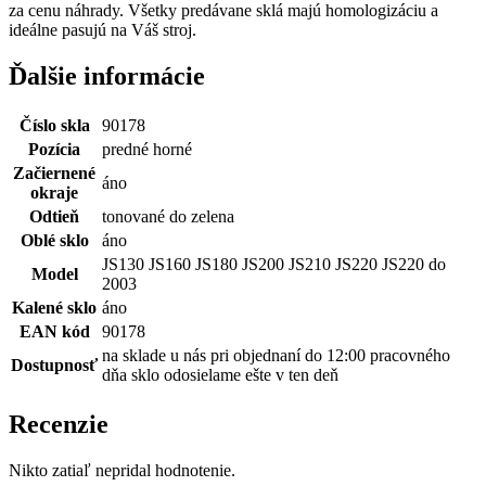
za cenu náhrady. Všetky predávane sklá majú homologizáciu a
ideálne pasujú na Váš stroj.
Ďalšie informácie
Číslo skla
90178
Pozícia
predné horné
Začiernené
áno
okraje
Odtieň
tonované do zelena
Oblé sklo
áno
JS130 JS160 JS180 JS200 JS210 JS220 JS220 do
Model
2003
Kalené sklo
áno
EAN kód
90178
na sklade u nás pri objednaní do 12:00 pracovného
Dostupnosť
dňa sklo odosielame ešte v ten deň
Recenzie
Nikto zatiaľ nepridal hodnotenie.