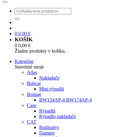
0
0,00
€
KOŠÍK
0
0,00
€
Žiadne produkty v košíku.
Kategórie
Stavebné stroje
Atlas
Nakladače
Bobcat
Mini rýpadlá
Bomag
BW154AP-4 BW174AP-4
Case
Rýpadlá
Rýpadlo nakladače
CAT
Buldozéry
Damper