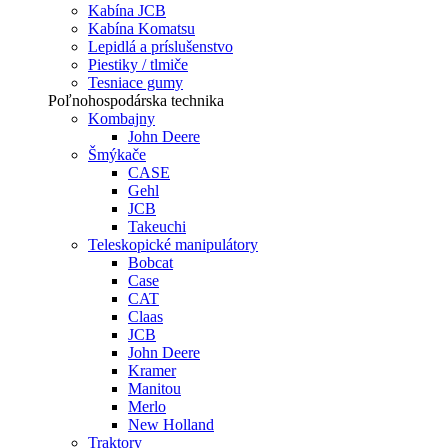
Kabína JCB
Kabína Komatsu
Lepidlá a príslušenstvo
Piestiky / tlmiče
Tesniace gumy
Poľnohospodárska technika
Kombajny
John Deere
Šmýkače
CASE
Gehl
JCB
Takeuchi
Teleskopické manipulátory
Bobcat
Case
CAT
Claas
JCB
John Deere
Kramer
Manitou
Merlo
New Holland
Traktory