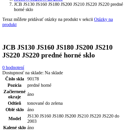
JCB JS130 JS160 JS180 JS200 JS210 JS220 JS220 predné
horné sklo
Teraz môžete pridávať otázky na produkt v sekcii
Otázky na
produkt
JCB JS130 JS160 JS180 JS200 JS210
JS220 JS220 predné horné sklo
0 hodnotení
Dostupnosť na sklade:
Na sklade
Číslo skla
90178
Pozícia
predné horné
Začiernené
áno
okraje
Odtieň
tonované do zelena
Oblé sklo
áno
JS130 JS160 JS180 JS200 JS210 JS220 JS220 do
Model
2003
Kalené sklo
áno