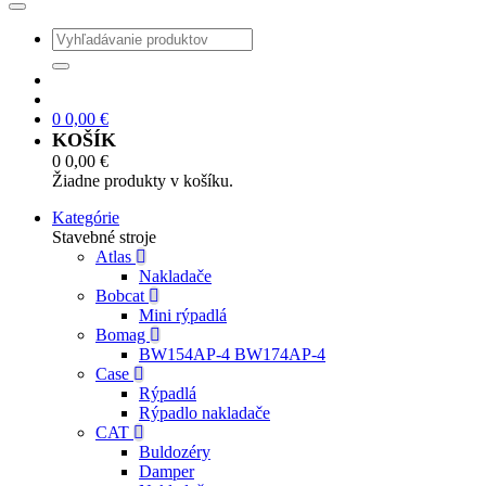
0
0,00
€
KOŠÍK
0
0,00
€
Žiadne produkty v košíku.
Kategórie
Stavebné stroje
Atlas
Nakladače
Bobcat
Mini rýpadlá
Bomag
BW154AP-4 BW174AP-4
Case
Rýpadlá
Rýpadlo nakladače
CAT
Buldozéry
Damper