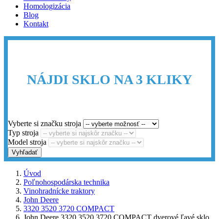
Homologizácia
Blog
Kontakt
NÁJDI SKLO NA 3 KLIKY
Vyberte si značku stroja
Typ stroja
Model stroja
Vyhľadať
Úvod
Poľnohospodárska technika
Vinohradnícke traktory
John Deere
3320 3520 3720 COMPACT
John Deere 3320 3520 3720 COMPACT dverové ľavé sklo