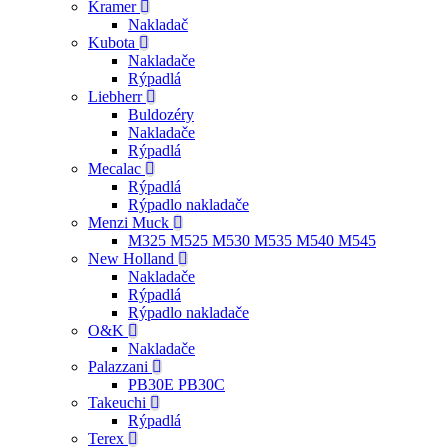
Kramer
Nakladač
Kubota
Nakladače
Rýpadlá
Liebherr
Buldozéry
Nakladače
Rýpadlá
Mecalac
Rýpadlá
Rýpadlo nakladače
Menzi Muck
M325 M525 M530 M535 M540 M545
New Holland
Nakladače
Rýpadlá
Rýpadlo nakladače
O&K
Nakladače
Palazzani
PB30E PB30C
Takeuchi
Rýpadlá
Terex