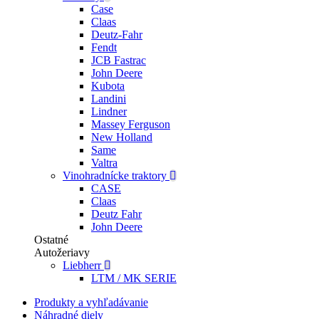
Case
Claas
Deutz-Fahr
Fendt
JCB Fastrac
John Deere
Kubota
Landini
Lindner
Massey Ferguson
New Holland
Same
Valtra
Vinohradnícke traktory
CASE
Claas
Deutz Fahr
John Deere
Ostatné
Autožeriavy
Liebherr
LTM / MK SERIE
Produkty a vyhľadávanie
Náhradné diely