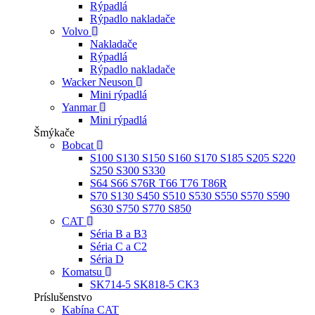
Rýpadlá
Rýpadlo nakladače
Volvo
Nakladače
Rýpadlá
Rýpadlo nakladače
Wacker Neuson
Mini rýpadlá
Yanmar
Mini rýpadlá
Šmýkače
Bobcat
S100 S130 S150 S160 S170 S185 S205 S220
S250 S300 S330
S64 S66 S76R T66 T76 T86R
S70 S130 S450 S510 S530 S550 S570 S590
S630 S750 S770 S850
CAT
Séria B a B3
Séria C a C2
Séria D
Komatsu
SK714-5 SK818-5 CK3
Príslušenstvo
Kabína CAT