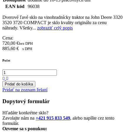
EAN kód
96038
Dverové ľavé sklo na vinohradnícky traktor na John Deere 3320
3520 3720 COMPACT je sklo kvality originálu za cenu
náhrady. Všetky...
zobraziť celý popis
Cena:
720,00
€
bez DPH
885,60
€
s DPH
Počet
Pridať do košíka
Pridať na zoznam želaní
Dopytový formulár
Hľadáte konkrétne sklo?
Zavolajte nám na
+421 915 833 549
, alebo napíšte cez tento
formulár.
Ozveme sa s ponukou: