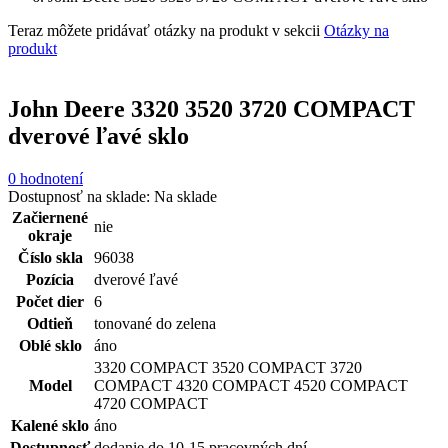
Teraz môžete pridávať otázky na produkt v sekcii
Otázky na
produkt
John Deere 3320 3520 3720 COMPACT
dverové ľavé sklo
0 hodnotení
Dostupnosť na sklade:
Na sklade
Začiernené
nie
okraje
Číslo skla
96038
Pozícia
dverové ľavé
Počet dier
6
Odtieň
tonované do zelena
Oblé sklo
áno
3320 COMPACT 3520 COMPACT 3720
Model
COMPACT 4320 COMPACT 4520 COMPACT
4720 COMPACT
Kalené sklo
áno
Dostupnosť
dodanie do 10-15 pracovných dní