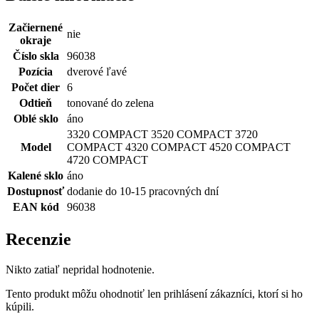
Začiernené
nie
okraje
Číslo skla
96038
Pozícia
dverové ľavé
Počet dier
6
Odtieň
tonované do zelena
Oblé sklo
áno
3320 COMPACT 3520 COMPACT 3720
Model
COMPACT 4320 COMPACT 4520 COMPACT
4720 COMPACT
Kalené sklo
áno
Dostupnosť
dodanie do 10-15 pracovných dní
EAN kód
96038
Recenzie
Nikto zatiaľ nepridal hodnotenie.
Tento produkt môžu ohodnotiť len prihlásení zákazníci, ktorí si ho
kúpili.