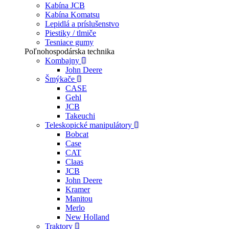
Kabína JCB
Kabína Komatsu
Lepidlá a príslušenstvo
Piestiky / tlmiče
Tesniace gumy
Poľnohospodárska technika
Kombajny
John Deere
Šmýkače
CASE
Gehl
JCB
Takeuchi
Teleskopické manipulátory
Bobcat
Case
CAT
Claas
JCB
John Deere
Kramer
Manitou
Merlo
New Holland
Traktory