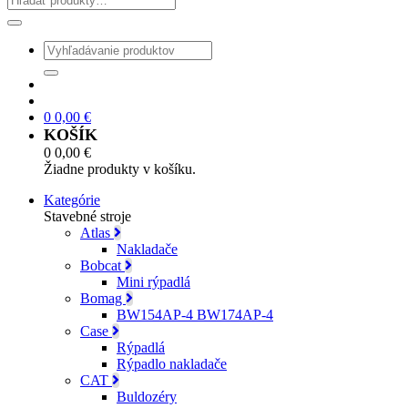
0
0,00
€
KOŠÍK
0
0,00
€
Žiadne produkty v košíku.
Kategórie
Stavebné stroje
Atlas
Nakladače
Bobcat
Mini rýpadlá
Bomag
BW154AP-4 BW174AP-4
Case
Rýpadlá
Rýpadlo nakladače
CAT
Buldozéry