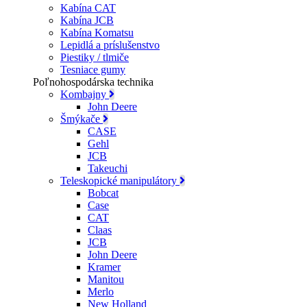
Kabína CAT
Kabína JCB
Kabína Komatsu
Lepidlá a príslušenstvo
Piestiky / tlmiče
Tesniace gumy
Poľnohospodárska technika
Kombajny
John Deere
Šmýkače
CASE
Gehl
JCB
Takeuchi
Teleskopické manipulátory
Bobcat
Case
CAT
Claas
JCB
John Deere
Kramer
Manitou
Merlo
New Holland