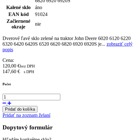
6820 6920 6920S
Kalené sklo
áno
EAN kód
91024
Začiernené
nie
okraje
Dverové ľavé sklo zelené na traktor John Deere 6020 6120 6220
6320 6420 6420S 6520 6620 6820 6920 6920S je...
zobraziť celý
popis
Cena:
120,00
€
bez DPH
147,60
€
s DPH
Počet
Pridať do košíka
Pridať na zoznam želaní
Dopytový formulár
Hľadáte konkrétne sklo?