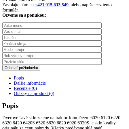
Zavolajte nám na
+421 915 833 549
, alebo napíšte cez tento
formulár.
Ozveme sa s ponukou:
Odoslať požiadavku
Popis
Ďalšie informácie
Recenzie (0)
Otázky na produkt (0)
Popis
Dverové ľavé sklo zelené na traktor John Deere 6020 6120 6220
6320 6420 6420S 6520 6620 6820 6920 6920S je sklo kvality
originálu za cenu náhrady. Všetky predávane sklá majú