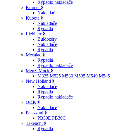
Rýpadlo nakladače
Kramer
Nakladač
Kubota
Nakladače
Rýpadlá
Liebherr
Buldozéry
Nakladače
Rýpadlá
Mecalac
Rýpadlá
Rýpadlo nakladače
Menzi Muck
M325 M525 M530 M535 M540 M545
New Holland
Nakladače
Rýpadlá
Rýpadlo nakladače
O&K
Nakladače
Palazzani
PB30E PB30C
Takeuchi
Rýpadlá