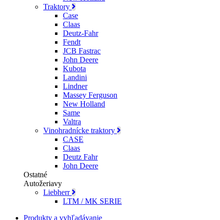
Traktory
Case
Claas
Deutz-Fahr
Fendt
JCB Fastrac
John Deere
Kubota
Landini
Lindner
Massey Ferguson
New Holland
Same
Valtra
Vinohradnícke traktory
CASE
Claas
Deutz Fahr
John Deere
Ostatné
Autožeriavy
Liebherr
LTM / MK SERIE
Produkty a vyhľadávanie