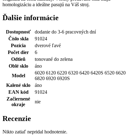
homologizáciu a ideálne pasujú na Váš stroj.
Ďalšie informácie
Dostupnosť
dodanie do 3-6 pracovných dní
Číslo skla
91024
Pozícia
dverové ľavé
Počet dier
6
Odtieň
tonované do zelena
Oblé sklo
áno
6020 6120 6220 6320 6420 6420S 6520 6620
Model
6820 6920 6920S
Kalené sklo
áno
EAN kód
91024
Začiernené
nie
okraje
Recenzie
Nikto zatiaľ nepridal hodnotenie.