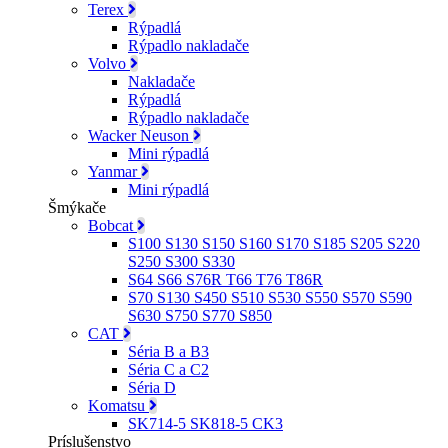
Terex
Rýpadlá
Rýpadlo nakladače
Volvo
Nakladače
Rýpadlá
Rýpadlo nakladače
Wacker Neuson
Mini rýpadlá
Yanmar
Mini rýpadlá
Šmýkače
Bobcat
S100 S130 S150 S160 S170 S185 S205 S220
S250 S300 S330
S64 S66 S76R T66 T76 T86R
S70 S130 S450 S510 S530 S550 S570 S590
S630 S750 S770 S850
CAT
Séria B a B3
Séria C a C2
Séria D
Komatsu
SK714-5 SK818-5 CK3
Príslušenstvo