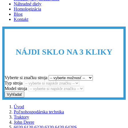
Náhradné diely
Homologizácia
Blog
Kontakt
NÁJDI SKLO NA 3 KLIKY
Vyberte si značku stroja
Typ stroja
Model stroja
Vyhľadať
Úvod
Poľnohospodárska technika
Traktory
John Deere
6020 6120 6220 6320 6420 6420S