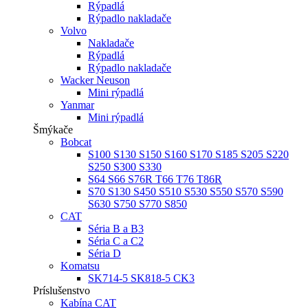
Rýpadlá
Rýpadlo nakladače
Volvo
Nakladače
Rýpadlá
Rýpadlo nakladače
Wacker Neuson
Mini rýpadlá
Yanmar
Mini rýpadlá
Šmýkače
Bobcat
S100 S130 S150 S160 S170 S185 S205 S220
S250 S300 S330
S64 S66 S76R T66 T76 T86R
S70 S130 S450 S510 S530 S550 S570 S590
S630 S750 S770 S850
CAT
Séria B a B3
Séria C a C2
Séria D
Komatsu
SK714-5 SK818-5 CK3
Príslušenstvo
Kabína CAT