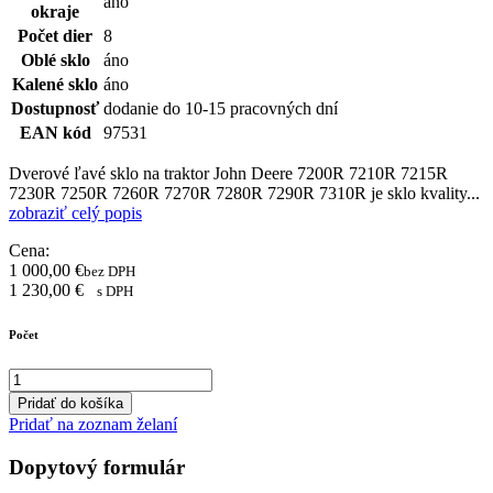
áno
okraje
Počet dier
8
Oblé sklo
áno
Kalené sklo
áno
Dostupnosť
dodanie do 10-15 pracovných dní
EAN kód
97531
Dverové ľavé sklo na traktor John Deere 7200R 7210R 7215R
7230R 7250R 7260R 7270R 7280R 7290R 7310R je sklo kvality...
zobraziť celý popis
Cena:
1 000,00
€
bez DPH
1 230,00
€
s DPH
Počet
Pridať do košíka
Pridať na zoznam želaní
Dopytový formulár