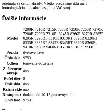
originálu za cenu náhrady. Všetky predávane sklá majú
homologizáciu a ideálne pasujú na Váš stroj.
Ďalšie informácie
7200R 7210R 7215R 7230R 7250R 7260R 7270R
7280R 7290R 7310R, 8245R 8260R 8270R 8285R
Model
8295R 8295RT 8310R 8310RT 8320R 8320RT
8335R 8335RT 8345R 8345RT 8360R 8360R,
9410R 9460R 9460RT 9510R 9510RT 9560
Pozícia
dverové ľavé
Číslo skla
97531
Odtieň
tonované do zelena
Začiernené
áno
okraje
Počet dier
8
Oblé sklo
áno
Kalené sklo
áno
Dostupnosť
dodanie do 10-15 pracovných dní
EAN kód
97531