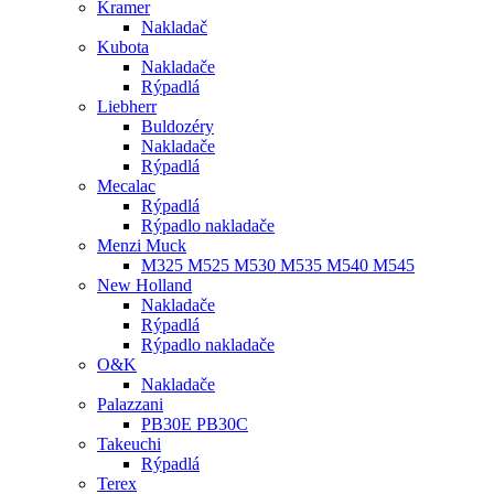
Kramer
Nakladač
Kubota
Nakladače
Rýpadlá
Liebherr
Buldozéry
Nakladače
Rýpadlá
Mecalac
Rýpadlá
Rýpadlo nakladače
Menzi Muck
M325 M525 M530 M535 M540 M545
New Holland
Nakladače
Rýpadlá
Rýpadlo nakladače
O&K
Nakladače
Palazzani
PB30E PB30C
Takeuchi
Rýpadlá
Terex