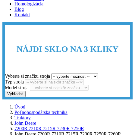
Homologizácia
Blog
Kontakt
NÁJDI SKLO NA 3 KLIKY
Vyberte si značku stroja
Typ stroja
Model stroja
Vyhľadať
Úvod
Poľnohospodárska technika
Traktory
John Deere
7200R 7210R 7215R 7230R 7250R
John Deere 7200R 7210R 7215R 7230R 7250R 7260R