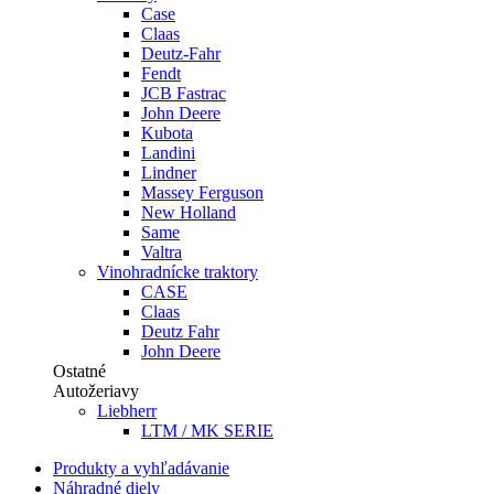
Case
Claas
Deutz-Fahr
Fendt
JCB Fastrac
John Deere
Kubota
Landini
Lindner
Massey Ferguson
New Holland
Same
Valtra
Vinohradnícke traktory
CASE
Claas
Deutz Fahr
John Deere
Ostatné
Autožeriavy
Liebherr
LTM / MK SERIE
Produkty a vyhľadávanie
Náhradné diely