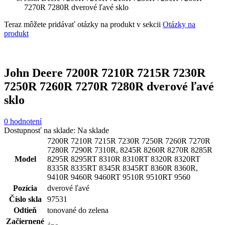
7270R 7280R dverové ľavé sklo
Teraz môžete pridávať otázky na produkt v sekcii
Otázky na
produkt
John Deere 7200R 7210R 7215R 7230R
7250R 7260R 7270R 7280R dverové ľavé
sklo
0 hodnotení
Dostupnosť na sklade:
Na sklade
7200R 7210R 7215R 7230R 7250R 7260R 7270R
7280R 7290R 7310R, 8245R 8260R 8270R 8285R
Model
8295R 8295RT 8310R 8310RT 8320R 8320RT
8335R 8335RT 8345R 8345RT 8360R 8360R,
9410R 9460R 9460RT 9510R 9510RT 9560
Pozícia
dverové ľavé
Číslo skla
97531
Odtieň
tonované do zelena
Začiernené