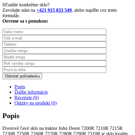
Hľadáte konkrétne sklo?
Zavolajte nám na
+421 915 833 549
, alebo napíšte cez tento
formulár.
Ozveme sa s ponukou:
Odoslať požiadavku
Popis
Ďalšie informácie
Recenzie (0)
Otázky na produkt (0)
Popis
Dverové ľavé sklo na traktor John Deere 7200R 7210R 7215R
7230R 7250R 7260R 7270R 7280R 7290R 7310R je sklo kvality