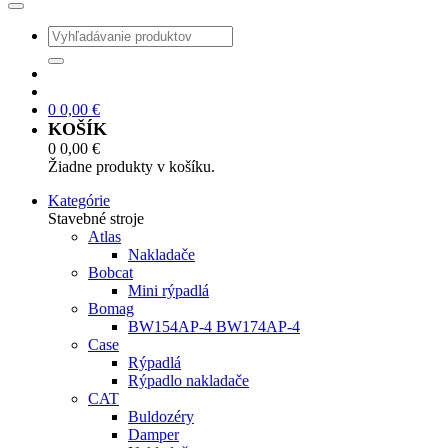
0
0,00
€
KOŠÍK
0
0,00
€
Žiadne produkty v košíku.
Kategórie
Stavebné stroje
Atlas
Nakladače
Bobcat
Mini rýpadlá
Bomag
BW154AP-4 BW174AP-4
Case
Rýpadlá
Rýpadlo nakladače
CAT
Buldozéry
Damper