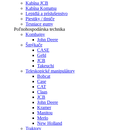
Kabína JCB
Kabína Komatsu
Lepidlá a príslušenstvo
Piestiky / tlmiče
Tesniace gumy
Poľnohospodárska technika
Kombajny
John Deere
Šmýkače
CASE
Gehl
JCB
Takeuchi
Teleskopické manipulátory
Bobcat
Case
CAT
Claas
JCB
John Deere
Kramer
Manitou
Merlo
New Holland
Traktory