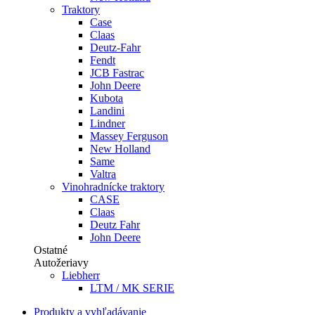
Traktory
Case
Claas
Deutz-Fahr
Fendt
JCB Fastrac
John Deere
Kubota
Landini
Lindner
Massey Ferguson
New Holland
Same
Valtra
Vinohradnícke traktory
CASE
Claas
Deutz Fahr
John Deere
Ostatné
Autožeriavy
Liebherr
LTM / MK SERIE
Produkty a vyhľadávanie