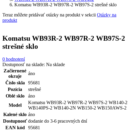
Komatsu WB93R-2 WB97R-2 WB97S-2 strešné sklo
Teraz môžete pridávať otázky na produkt v sekcii
Otázky na
produkt
Komatsu WB93R-2 WB97R-2 WB97S-2
strešné sklo
0 hodnotení
Dostupnosť na sklade:
Na sklade
Začiernené
áno
okraje
Číslo skla
95681
Pozícia
strešné
Oblé sklo
áno
Komatsu WB93R-2 WB97R-2 WB97S-2 WB140-2
Model
WB140PS-2 WB140-2N WB150-2 WB150AWS-2
Kalené sklo
áno
Dostupnosť
dodanie do 3-6 pracovných dní
EAN kód
95681