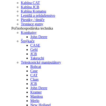
Kabína CAT
Kabína JCB
Kabína Komatsu
Lepidlá a príslušenstvo
Piestiky / tlmiče
Tesniace gumy
Poľnohospodárska technika
Kombajny
John Deere
Šmýkače
CASE
Gehl
JCB
Takeuchi
Teleskopické manipulátory
Bobcat
Case
CAT
Claas
JCB
John Deere
Kramer
Manitou
Merlo
New Holland