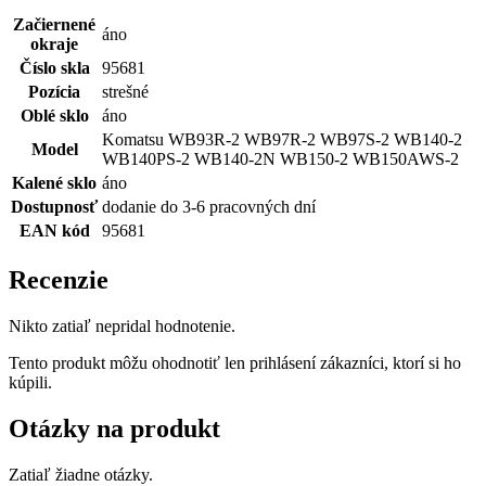
Začiernené
áno
okraje
Číslo skla
95681
Pozícia
strešné
Oblé sklo
áno
Komatsu WB93R-2 WB97R-2 WB97S-2 WB140-2
Model
WB140PS-2 WB140-2N WB150-2 WB150AWS-2
Kalené sklo
áno
Dostupnosť
dodanie do 3-6 pracovných dní
EAN kód
95681
Recenzie
Nikto zatiaľ nepridal hodnotenie.
Tento produkt môžu ohodnotiť len prihlásení zákazníci, ktorí si ho
kúpili.
Otázky na produkt
Zatiaľ žiadne otázky.