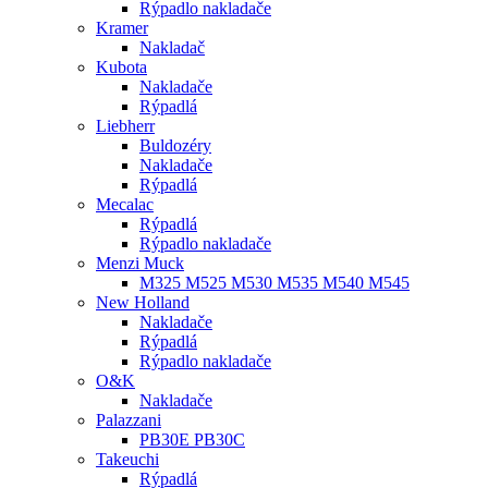
Rýpadlo nakladače
Kramer
Nakladač
Kubota
Nakladače
Rýpadlá
Liebherr
Buldozéry
Nakladače
Rýpadlá
Mecalac
Rýpadlá
Rýpadlo nakladače
Menzi Muck
M325 M525 M530 M535 M540 M545
New Holland
Nakladače
Rýpadlá
Rýpadlo nakladače
O&K
Nakladače
Palazzani
PB30E PB30C
Takeuchi
Rýpadlá