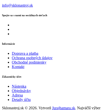
info@sklonastroj.sk
Spojte sa s nami na sociálnych sieťach
Informácie
Doprava a platba
Ochrana osobných údajov
Obchodné podmienky
Kontakt
Zákaznícky účet
Nástenka
Objednávky
Adresa
Detaily účtu
Sklonastroj.sk © 2026. Vytvoril
Jurajhamara.sk
. Najväčší výber