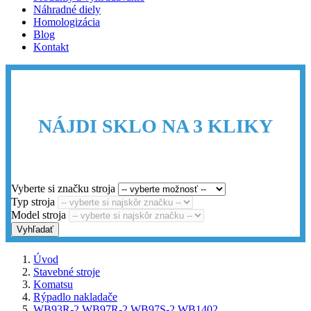
Náhradné diely
Homologizácia
Blog
Kontakt
NÁJDI SKLO NA 3 KLIKY
Vyberte si značku stroja
Typ stroja
Model stroja
Vyhľadať
Úvod
Stavebné stroje
Komatsu
Rýpadlo nakladače
WB93R-2 WB97R-2 WB97S-2 WB1402