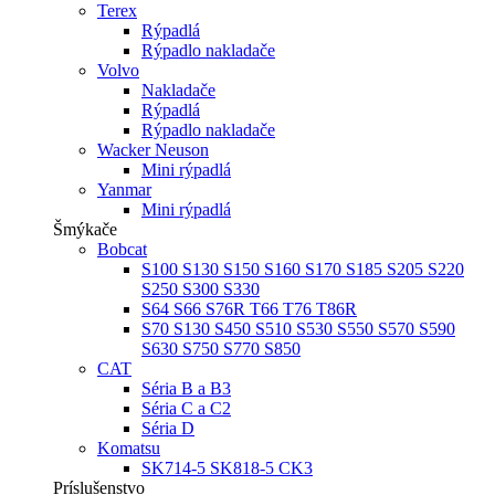
Terex
Rýpadlá
Rýpadlo nakladače
Volvo
Nakladače
Rýpadlá
Rýpadlo nakladače
Wacker Neuson
Mini rýpadlá
Yanmar
Mini rýpadlá
Šmýkače
Bobcat
S100 S130 S150 S160 S170 S185 S205 S220
S250 S300 S330
S64 S66 S76R T66 T76 T86R
S70 S130 S450 S510 S530 S550 S570 S590
S630 S750 S770 S850
CAT
Séria B a B3
Séria C a C2
Séria D
Komatsu
SK714-5 SK818-5 CK3
Príslušenstvo