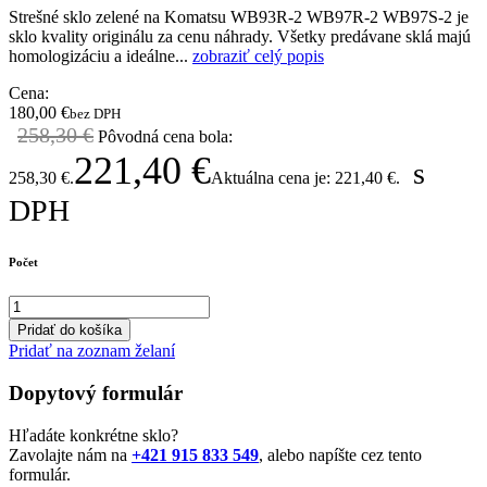
Strešné sklo zelené na Komatsu WB93R-2 WB97R-2 WB97S-2 je
sklo kvality originálu za cenu náhrady. Všetky predávane sklá majú
homologizáciu a ideálne...
zobraziť celý popis
Cena:
180,00
€
bez DPH
258,30
€
Pôvodná cena bola:
221,40
€
s
258,30 €.
Aktuálna cena je: 221,40 €.
DPH
Počet
Pridať do košíka
Pridať na zoznam želaní
Dopytový formulár
Hľadáte konkrétne sklo?
Zavolajte nám na
+421 915 833 549
, alebo napíšte cez tento
formulár.