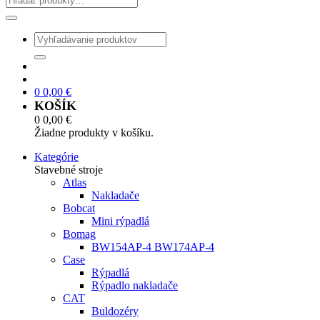
0
0,00
€
KOŠÍK
0
0,00
€
Žiadne produkty v košíku.
Kategórie
Stavebné stroje
Atlas
Nakladače
Bobcat
Mini rýpadlá
Bomag
BW154AP-4 BW174AP-4
Case
Rýpadlá
Rýpadlo nakladače
CAT
Buldozéry