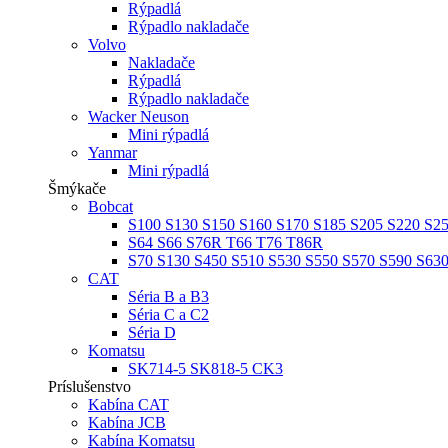
Rýpadlá
Rýpadlo nakladače
Volvo
Nakladače
Rýpadlá
Rýpadlo nakladače
Wacker Neuson
Mini rýpadlá
Yanmar
Mini rýpadlá
Šmýkače
Bobcat
S100 S130 S150 S160 S170 S185 S205 S220 S2
S64 S66 S76R T66 T76 T86R
S70 S130 S450 S510 S530 S550 S570 S590 S63
CAT
Séria B a B3
Séria C a C2
Séria D
Komatsu
SK714-5 SK818-5 CK3
Príslušenstvo
Kabína CAT
Kabína JCB
Kabína Komatsu