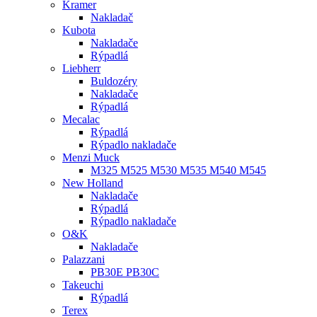
Kramer
Nakladač
Kubota
Nakladače
Rýpadlá
Liebherr
Buldozéry
Nakladače
Rýpadlá
Mecalac
Rýpadlá
Rýpadlo nakladače
Menzi Muck
M325 M525 M530 M535 M540 M545
New Holland
Nakladače
Rýpadlá
Rýpadlo nakladače
O&K
Nakladače
Palazzani
PB30E PB30C
Takeuchi
Rýpadlá
Terex