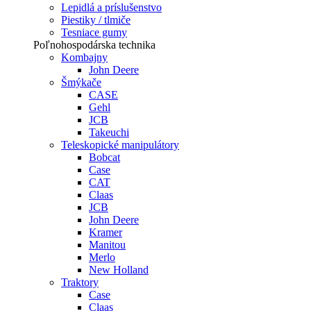
Lepidlá a príslušenstvo
Piestiky / tlmiče
Tesniace gumy
Poľnohospodárska technika
Kombajny
John Deere
Šmýkače
CASE
Gehl
JCB
Takeuchi
Teleskopické manipulátory
Bobcat
Case
CAT
Claas
JCB
John Deere
Kramer
Manitou
Merlo
New Holland
Traktory
Case
Claas