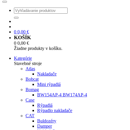
0
0,00
€
KOŠÍK
0
0,00
€
Žiadne produkty v košíku.
Kategórie
Stavebné stroje
Atlas
Nakladače
Bobcat
Mini rýpadlá
Bomag
BW154AP-4 BW174AP-4
Case
Rýpadlá
Rýpadlo nakladače
CAT
Buldozéry
Damper