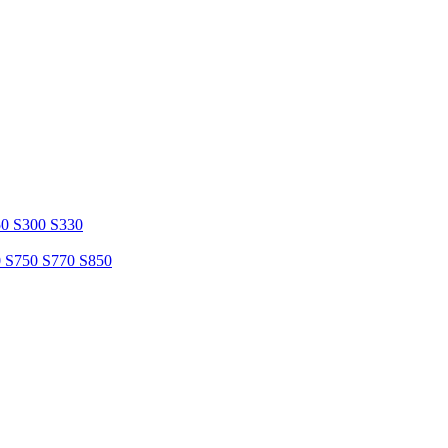
50 S300 S330
0 S750 S770 S850