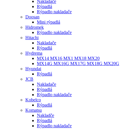
Nakladače
Rýpadlá
Rýpadlo nakladače
Doosan
Mini rýpadlá
Hidromek
Rýpadlo nakladače
Hitachi
Nakladače
Rýpadlá
Hydrema
MX14 MX16 MX1 MX18 MX20
MX14G MX16G MX17G MX18G MX20G
Hyundai
Rýpadlá
JCB
Nakladače
Rýpadlá
Rýpadlo nakladače
Kobelco
Rýpadlá
Komatsu
Nakladče
Rýpadlá
Rýpadlo nakladače