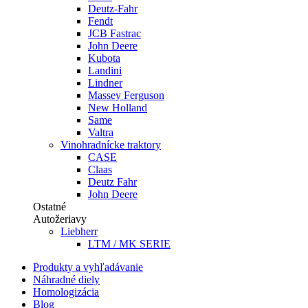
Deutz-Fahr
Fendt
JCB Fastrac
John Deere
Kubota
Landini
Lindner
Massey Ferguson
New Holland
Same
Valtra
Vinohradnícke traktory
CASE
Claas
Deutz Fahr
John Deere
Ostatné
Autožeriavy
Liebherr
LTM / MK SERIE
Produkty a vyhľadávanie
Náhradné diely
Homologizácia
Blog