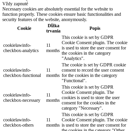
Vždy zapnuté
Necessary cookies are absolutely essential for the website to
function properly. These cookies ensure basic functionalities and
security features of the website, anonymously.
Dĺžka
Cookie
Popis
trvania
This cookie is set by GDPR
Cookie Consent plugin. The cookie
cookielawinfo-
11
is used to store the user consent for
checkbox-analytics
months
the cookies in the category
"Analytics".
The cookie is set by GDPR cookie
cookielawinfo-
11
consent to record the user consent
checkbox-functional
months
for the cookies in the category
"Functional".
This cookie is set by GDPR
Cookie Consent plugin. The
cookielawinfo-
11
cookies is used to store the user
checkbox-necessary
months
consent for the cookies in the
category "Necessary".
This cookie is set by GDPR
cookielawinfo-
11
Cookie Consent plugin. The cookie
checkbox-others
months
is used to store the user consent for
the cookies in the category "Other.