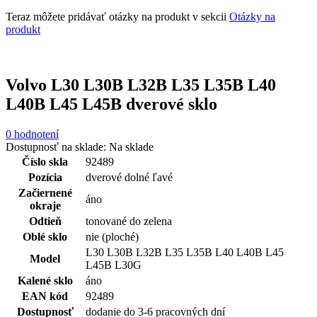
Teraz môžete pridávať otázky na produkt v sekcii
Otázky na
produkt
Volvo L30 L30B L32B L35 L35B L40
L40B L45 L45B dverové sklo
0 hodnotení
Dostupnosť na sklade:
Na sklade
Číslo skla
92489
Pozícia
dverové dolné ľavé
Začiernené
áno
okraje
Odtieň
tonované do zelena
Oblé sklo
nie (ploché)
L30 L30B L32B L35 L35B L40 L40B L45
Model
L45B L30G
Kalené sklo
áno
EAN kód
92489
Dostupnosť
dodanie do 3-6 pracovných dní