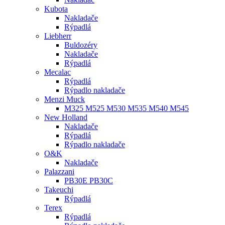
Kubota
Nakladače
Rýpadlá
Liebherr
Buldozéry
Nakladače
Rýpadlá
Mecalac
Rýpadlá
Rýpadlo nakladače
Menzi Muck
M325 M525 M530 M535 M540 M545
New Holland
Nakladače
Rýpadlá
Rýpadlo nakladače
O&K
Nakladače
Palazzani
PB30E PB30C
Takeuchi
Rýpadlá
Terex
Rýpadlá