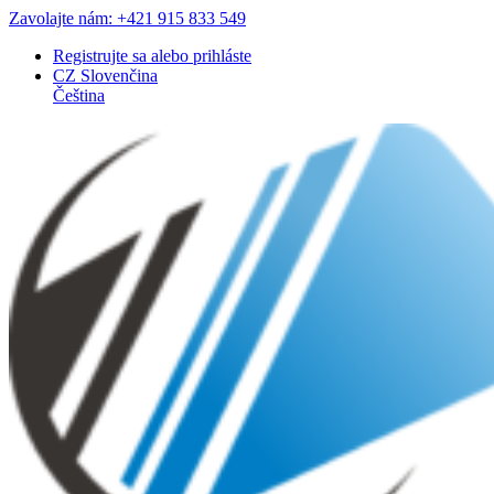
Zavolajte nám: +421 915 833 549
Registrujte sa
alebo
prihláste
CZ
Slovenčina
Čeština