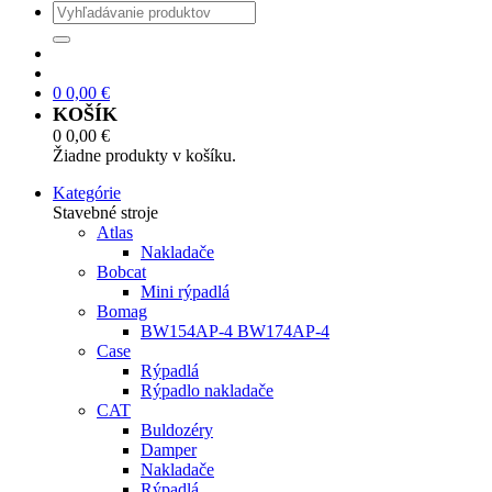
0
0,00
€
KOŠÍK
0
0,00
€
Žiadne produkty v košíku.
Kategórie
Stavebné stroje
Atlas
Nakladače
Bobcat
Mini rýpadlá
Bomag
BW154AP-4 BW174AP-4
Case
Rýpadlá
Rýpadlo nakladače
CAT
Buldozéry
Damper
Nakladače
Rýpadlá