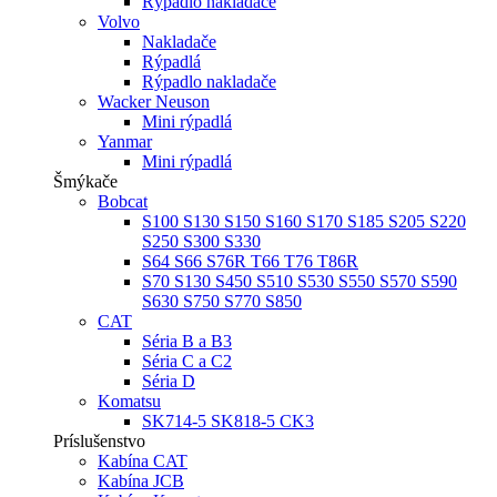
Rýpadlo nakladače
Volvo
Nakladače
Rýpadlá
Rýpadlo nakladače
Wacker Neuson
Mini rýpadlá
Yanmar
Mini rýpadlá
Šmýkače
Bobcat
S100 S130 S150 S160 S170 S185 S205 S220
S250 S300 S330
S64 S66 S76R T66 T76 T86R
S70 S130 S450 S510 S530 S550 S570 S590
S630 S750 S770 S850
CAT
Séria B a B3
Séria C a C2
Séria D
Komatsu
SK714-5 SK818-5 CK3
Príslušenstvo
Kabína CAT
Kabína JCB