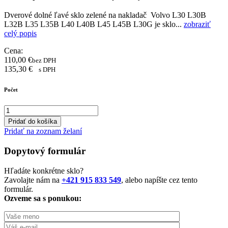
Dverové dolné ľavé sklo zelené na nakladač Volvo L30 L30B
L32B L35 L35B L40 L40B L45 L45B L30G je sklo...
zobraziť
celý popis
Cena:
110,00
€
bez DPH
135,30
€
s DPH
Počet
Pridať do košíka
Pridať na zoznam želaní
Dopytový formulár
Hľadáte konkrétne sklo?
Zavolajte nám na
+421 915 833 549
, alebo napíšte cez tento
formulár.
Ozveme sa s ponukou: