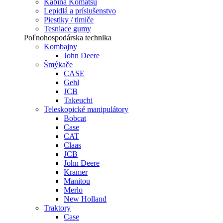
Kabína Komatsu
Lepidlá a príslušenstvo
Piestiky / tlmiče
Tesniace gumy
Poľnohospodárska technika
Kombajny
John Deere
Šmýkače
CASE
Gehl
JCB
Takeuchi
Teleskopické manipulátory
Bobcat
Case
CAT
Claas
JCB
John Deere
Kramer
Manitou
Merlo
New Holland
Traktory
Case