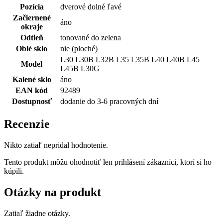
Pozícia
dverové dolné ľavé
Začiernené
áno
okraje
Odtieň
tonované do zelena
Oblé sklo
nie (ploché)
L30 L30B L32B L35 L35B L40 L40B L45
Model
L45B L30G
Kalené sklo
áno
EAN kód
92489
Dostupnosť
dodanie do 3-6 pracovných dní
Recenzie
Nikto zatiaľ nepridal hodnotenie.
Tento produkt môžu ohodnotiť len prihlásení zákazníci, ktorí si ho
kúpili.
Otázky na produkt
Zatiaľ žiadne otázky.