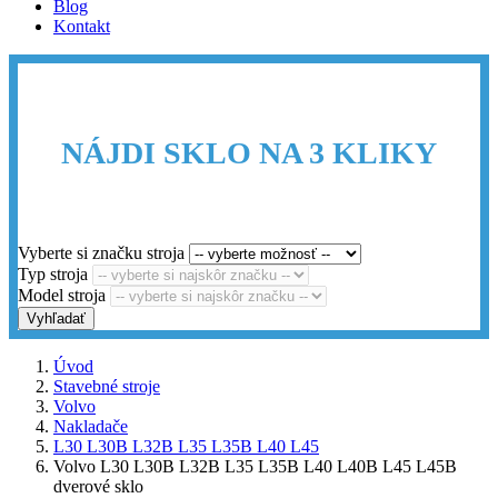
Blog
Kontakt
NÁJDI SKLO NA 3 KLIKY
Vyberte si značku stroja
Typ stroja
Model stroja
Vyhľadať
Úvod
Stavebné stroje
Volvo
Nakladače
L30 L30B L32B L35 L35B L40 L45
Volvo L30 L30B L32B L35 L35B L40 L40B L45 L45B
dverové sklo