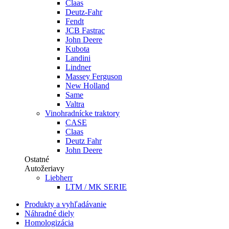
Claas
Deutz-Fahr
Fendt
JCB Fastrac
John Deere
Kubota
Landini
Lindner
Massey Ferguson
New Holland
Same
Valtra
Vinohradnícke traktory
CASE
Claas
Deutz Fahr
John Deere
Ostatné
Autožeriavy
Liebherr
LTM / MK SERIE
Produkty a vyhľadávanie
Náhradné diely
Homologizácia