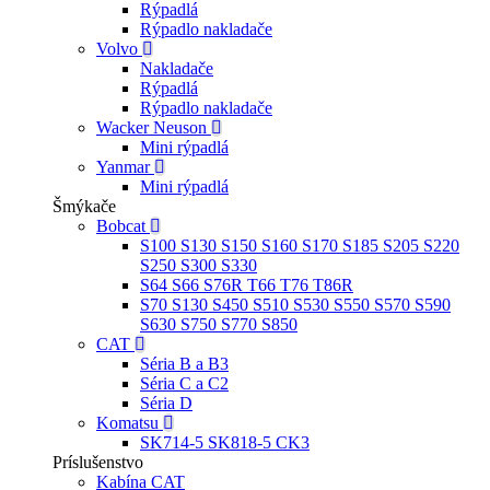
Rýpadlá
Rýpadlo nakladače
Volvo
Nakladače
Rýpadlá
Rýpadlo nakladače
Wacker Neuson
Mini rýpadlá
Yanmar
Mini rýpadlá
Šmýkače
Bobcat
S100 S130 S150 S160 S170 S185 S205 S220
S250 S300 S330
S64 S66 S76R T66 T76 T86R
S70 S130 S450 S510 S530 S550 S570 S590
S630 S750 S770 S850
CAT
Séria B a B3
Séria C a C2
Séria D
Komatsu
SK714-5 SK818-5 CK3
Príslušenstvo
Kabína CAT