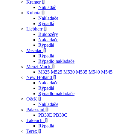
Kramer
Nakladač
Kubota
Nakladače
Rýpadlá
Liebherr
Buldozéry
Nakladače
Rýpadlá
Mecalac
Rýpadlá
Rýpadlo nakladače
Menzi Muck
M325 M525 M530 M535 M540 M545
New Holland
Nakladače
Rýpadlá
Rýpadlo nakladače
O&K
Nakladače
Palazzani
PB30E PB30C
Takeuchi
Rýpadlá
Terex