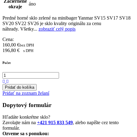
Začiernené
áno
okraje
Predné horné sklo zelené na minibager Yanmar SV15 SV17 SV18
SV20 SV22 SV26 je sklo kvality originálu za cenu
náhrady. Všetky...
zobraziť celý popis
Cena:
160,00
€
bez DPH
196,80
€
s DPH
Počet
Pridať do košíka
Pridať na zoznam želaní
Dopytový formulár
Hľadáte konkrétne sklo?
Zavolajte nám na
+421 915 833 549
, alebo napíšte cez tento
formulár.
Ozveme sa s ponukou: