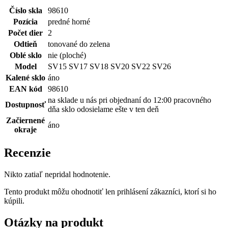
Číslo skla
98610
Pozícia
predné horné
Počet dier
2
Odtieň
tonované do zelena
Oblé sklo
nie (ploché)
Model
SV15 SV17 SV18 SV20 SV22 SV26
Kalené sklo
áno
EAN kód
98610
na sklade u nás pri objednaní do 12:00 pracovného
Dostupnosť
dňa sklo odosielame ešte v ten deň
Začiernené
áno
okraje
Recenzie
Nikto zatiaľ nepridal hodnotenie.
Tento produkt môžu ohodnotiť len prihlásení zákazníci, ktorí si ho
kúpili.
Otázky na produkt