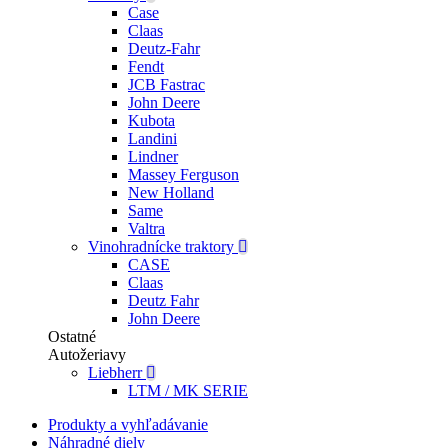
Case
Claas
Deutz-Fahr
Fendt
JCB Fastrac
John Deere
Kubota
Landini
Lindner
Massey Ferguson
New Holland
Same
Valtra
Vinohradnícke traktory
CASE
Claas
Deutz Fahr
John Deere
Ostatné
Autožeriavy
Liebherr
LTM / MK SERIE
Produkty a vyhľadávanie
Náhradné diely