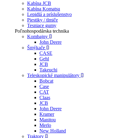
Kabína JCB
Kabína Komatsu
Lepidlá a príslušenstvo
Piestiky / tlmiče
Tesniace gumy
Poľnohospodárska technika
Kombajny
John Deere
Šmýkače
CASE
Gehl
JCB
Takeuchi
Teleskopické manipulátory
Bobcat
Case
CAT
Claas
JCB
John Deere
Kramer
Manitou
Merlo
New Holland
Traktory