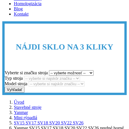
Homologizácia
Blog
Kontakt
NÁJDI SKLO NA 3 KLIKY
Vyberte si značku stroja
Typ stroja
Model stroja
Vyhľadať
Úvod
Stavebné stroje
Yanmar
Mini rýpadlá
SV15 SV17 SV18 SV20 SV22 SV26
Yanmar SV15 SV17 SV18 SV20 SV22 SV26 predné horné