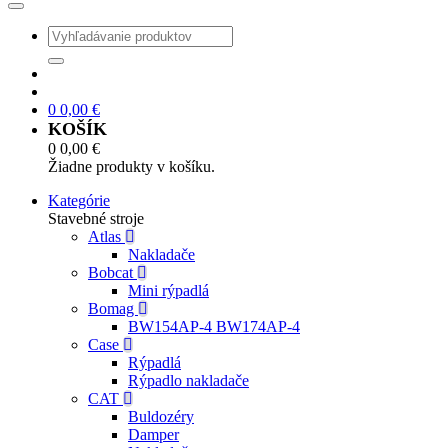
0
0,00
€
KOŠÍK
0
0,00
€
Žiadne produkty v košíku.
Kategórie
Stavebné stroje
Atlas
Nakladače
Bobcat
Mini rýpadlá
Bomag
BW154AP-4 BW174AP-4
Case
Rýpadlá
Rýpadlo nakladače
CAT
Buldozéry
Damper