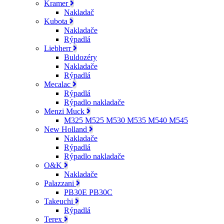
Kramer
Nakladač
Kubota
Nakladače
Rýpadlá
Liebherr
Buldozéry
Nakladače
Rýpadlá
Mecalac
Rýpadlá
Rýpadlo nakladače
Menzi Muck
M325 M525 M530 M535 M540 M545
New Holland
Nakladače
Rýpadlá
Rýpadlo nakladače
O&K
Nakladače
Palazzani
PB30E PB30C
Takeuchi
Rýpadlá
Terex