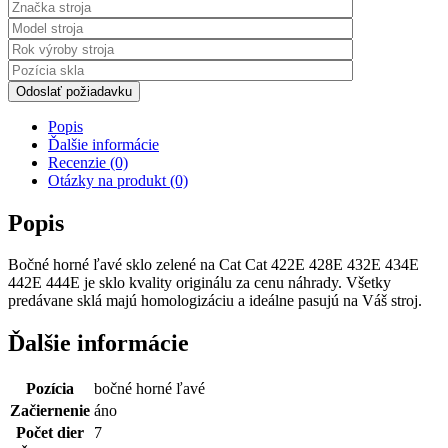
Odoslať požiadavku
Popis
Ďalšie informácie
Recenzie (0)
Otázky na produkt (0)
Popis
Bočné horné ľavé sklo zelené na Cat Cat 422E 428E 432E 434E
442E 444E je sklo kvality originálu za cenu náhrady. Všetky
predávane sklá majú homologizáciu a ideálne pasujú na Váš stroj.
Ďalšie informácie
Pozícia
bočné horné ľavé
Začiernenie
áno
Počet dier
7