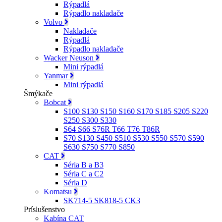
Rýpadlá
Rýpadlo nakladače
Volvo
Nakladače
Rýpadlá
Rýpadlo nakladače
Wacker Neuson
Mini rýpadlá
Yanmar
Mini rýpadlá
Šmýkače
Bobcat
S100 S130 S150 S160 S170 S185 S205 S220
S250 S300 S330
S64 S66 S76R T66 T76 T86R
S70 S130 S450 S510 S530 S550 S570 S590
S630 S750 S770 S850
CAT
Séria B a B3
Séria C a C2
Séria D
Komatsu
SK714-5 SK818-5 CK3
Príslušenstvo
Kabína CAT