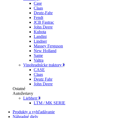
Case
Claas
Deutz-Fahr
Fendt
JCB Fastrac
John Deere
Kubota
Landini
Lindner
Massey Ferguson
New Holland
Same
Valtra
Vinohradnícke traktory
CASE
Claas
Deutz Fahr
John Deere
Ostatné
Autožeriavy
Liebherr
LTM / MK SERIE
Produkty a vyhľadávanie
Náhradné diely