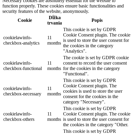
Necessary cookies are absolutely essential for the website to
function properly. These cookies ensure basic functionalities and
security features of the website, anonymously.
Dĺžka
Cookie
Popis
trvania
This cookie is set by GDPR
Cookie Consent plugin. The cookie
cookielawinfo-
11
is used to store the user consent for
checkbox-analytics
months
the cookies in the category
"Analytics".
The cookie is set by GDPR cookie
cookielawinfo-
11
consent to record the user consent
checkbox-functional
months
for the cookies in the category
"Functional".
This cookie is set by GDPR
Cookie Consent plugin. The
cookielawinfo-
11
cookies is used to store the user
checkbox-necessary
months
consent for the cookies in the
category "Necessary".
This cookie is set by GDPR
cookielawinfo-
11
Cookie Consent plugin. The cookie
checkbox-others
months
is used to store the user consent for
the cookies in the category "Other.
This cookie is set by GDPR