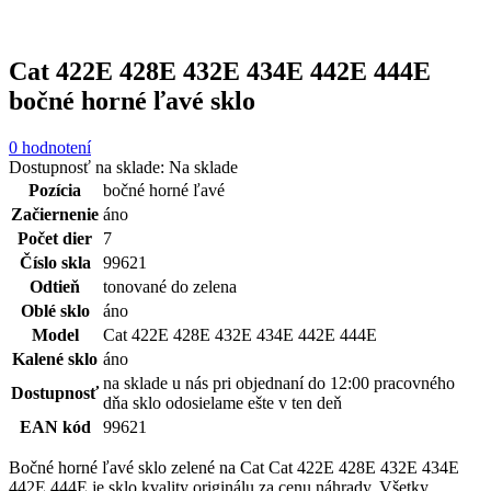
Cat 422E 428E 432E 434E 442E 444E
bočné horné ľavé sklo
0 hodnotení
Dostupnosť na sklade:
Na sklade
Pozícia
bočné horné ľavé
Začiernenie
áno
Počet dier
7
Číslo skla
99621
Odtieň
tonované do zelena
Oblé sklo
áno
Model
Cat 422E 428E 432E 434E 442E 444E
Kalené sklo
áno
na sklade u nás pri objednaní do 12:00 pracovného
Dostupnosť
dňa sklo odosielame ešte v ten deň
EAN kód
99621
Bočné horné ľavé sklo zelené na Cat Cat 422E 428E 432E 434E
442E 444E je sklo kvality originálu za cenu náhrady. Všetky...