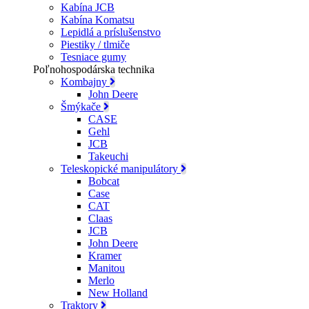
Kabína JCB
Kabína Komatsu
Lepidlá a príslušenstvo
Piestiky / tlmiče
Tesniace gumy
Poľnohospodárska technika
Kombajny
John Deere
Šmýkače
CASE
Gehl
JCB
Takeuchi
Teleskopické manipulátory
Bobcat
Case
CAT
Claas
JCB
John Deere
Kramer
Manitou
Merlo
New Holland
Traktory