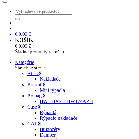
0
0,00
€
KOŠÍK
0
0,00
€
Žiadne produkty v košíku.
Kategórie
Stavebné stroje
Atlas
Nakladače
Bobcat
Mini rýpadlá
Bomag
BW154AP-4 BW174AP-4
Case
Rýpadlá
Rýpadlo nakladače
CAT
Buldozéry
Damper