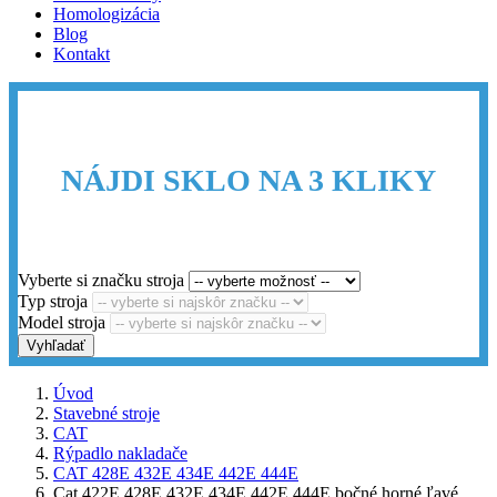
Homologizácia
Blog
Kontakt
NÁJDI SKLO NA 3 KLIKY
Vyberte si značku stroja
Typ stroja
Model stroja
Vyhľadať
Úvod
Stavebné stroje
CAT
Rýpadlo nakladače
CAT 428E 432E 434E 442E 444E
Cat 422E 428E 432E 434E 442E 444E bočné horné ľavé