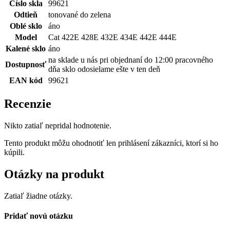
Číslo skla
99621
Odtieň
tonované do zelena
Oblé sklo
áno
Model
Cat 422E 428E 432E 434E 442E 444E
Kalené sklo
áno
na sklade u nás pri objednaní do 12:00 pracovného
Dostupnosť
dňa sklo odosielame ešte v ten deň
EAN kód
99621
Recenzie
Nikto zatiaľ nepridal hodnotenie.
Tento produkt môžu ohodnotiť len prihlásení zákazníci, ktorí si ho
kúpili.
Otázky na produkt
Zatiaľ žiadne otázky.
Pridať novú otázku