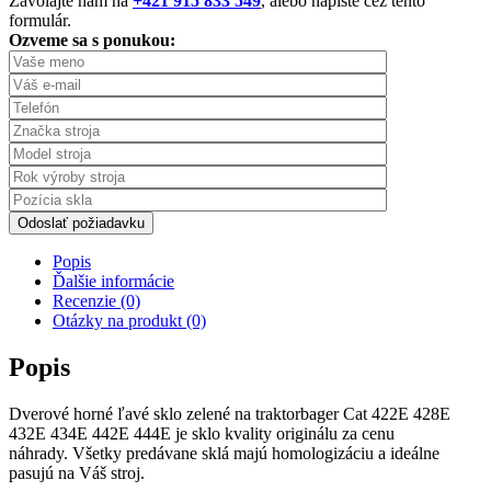
Zavolajte nám na
+421 915 833 549
, alebo napíšte cez tento
formulár.
Ozveme sa s ponukou:
Odoslať požiadavku
Popis
Ďalšie informácie
Recenzie (0)
Otázky na produkt (0)
Popis
Dverové horné ľavé sklo zelené na traktorbager Cat 422E 428E
432E 434E 442E 444E je sklo kvality originálu za cenu
náhrady. Všetky predávane sklá majú homologizáciu a ideálne
pasujú na Váš stroj.