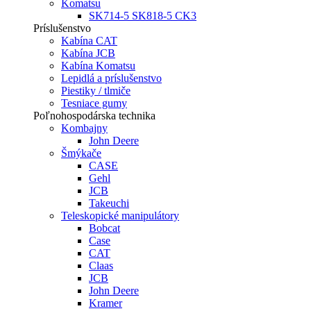
Komatsu
SK714-5 SK818-5 CK3
Príslušenstvo
Kabína CAT
Kabína JCB
Kabína Komatsu
Lepidlá a príslušenstvo
Piestiky / tlmiče
Tesniace gumy
Poľnohospodárska technika
Kombajny
John Deere
Šmýkače
CASE
Gehl
JCB
Takeuchi
Teleskopické manipulátory
Bobcat
Case
CAT
Claas
JCB
John Deere
Kramer