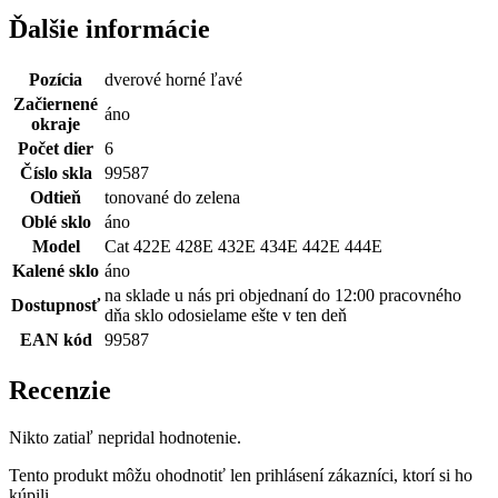
Ďalšie informácie
Pozícia
dverové horné ľavé
Začiernené
áno
okraje
Počet dier
6
Číslo skla
99587
Odtieň
tonované do zelena
Oblé sklo
áno
Model
Cat 422E 428E 432E 434E 442E 444E
Kalené sklo
áno
na sklade u nás pri objednaní do 12:00 pracovného
Dostupnosť
dňa sklo odosielame ešte v ten deň
EAN kód
99587
Recenzie
Nikto zatiaľ nepridal hodnotenie.
Tento produkt môžu ohodnotiť len prihlásení zákazníci, ktorí si ho
kúpili.