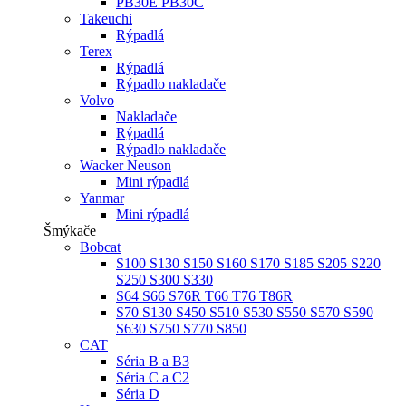
PB30E PB30C
Takeuchi
Rýpadlá
Terex
Rýpadlá
Rýpadlo nakladače
Volvo
Nakladače
Rýpadlá
Rýpadlo nakladače
Wacker Neuson
Mini rýpadlá
Yanmar
Mini rýpadlá
Šmýkače
Bobcat
S100 S130 S150 S160 S170 S185 S205 S220
S250 S300 S330
S64 S66 S76R T66 T76 T86R
S70 S130 S450 S510 S530 S550 S570 S590
S630 S750 S770 S850
CAT
Séria B a B3
Séria C a C2
Séria D