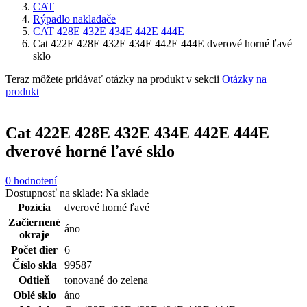
CAT
Rýpadlo nakladače
CAT 428E 432E 434E 442E 444E
Cat 422E 428E 432E 434E 442E 444E dverové horné ľavé
sklo
Teraz môžete pridávať otázky na produkt v sekcii
Otázky na
produkt
Cat 422E 428E 432E 434E 442E 444E
dverové horné ľavé sklo
0 hodnotení
Dostupnosť na sklade:
Na sklade
Pozícia
dverové horné ľavé
Začiernené
áno
okraje
Počet dier
6
Číslo skla
99587
Odtieň
tonované do zelena
Oblé sklo
áno