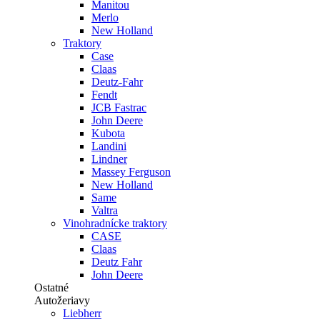
Manitou
Merlo
New Holland
Traktory
Case
Claas
Deutz-Fahr
Fendt
JCB Fastrac
John Deere
Kubota
Landini
Lindner
Massey Ferguson
New Holland
Same
Valtra
Vinohradnícke traktory
CASE
Claas
Deutz Fahr
John Deere
Ostatné
Autožeriavy
Liebherr