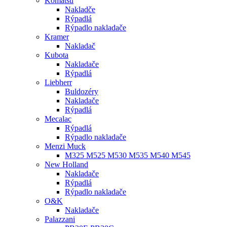
Komatsu
Nakladče
Rýpadlá
Rýpadlo nakladače
Kramer
Nakladač
Kubota
Nakladače
Rýpadlá
Liebherr
Buldozéry
Nakladače
Rýpadlá
Mecalac
Rýpadlá
Rýpadlo nakladače
Menzi Muck
M325 M525 M530 M535 M540 M545
New Holland
Nakladače
Rýpadlá
Rýpadlo nakladače
O&K
Nakladače
Palazzani