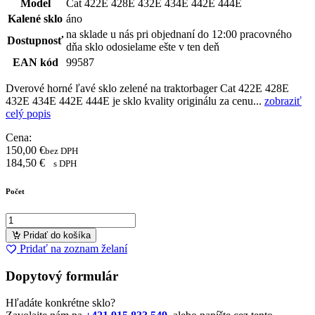
Model
Cat 422E 428E 432E 434E 442E 444E
Kalené sklo
áno
na sklade u nás pri objednaní do 12:00 pracovného
Dostupnosť
dňa sklo odosielame ešte v ten deň
EAN kód
99587
Dverové horné ľavé sklo zelené na traktorbager Cat 422E 428E
432E 434E 442E 444E je sklo kvality originálu za cenu...
zobraziť
celý popis
Cena:
150,00
€
bez DPH
184,50
€
s DPH
Počet
Pridať do košíka
Pridať na zoznam želaní
Dopytový formulár
Hľadáte konkrétne sklo?