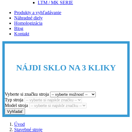
LTM / MK SERIE
Produkty a vyhľadávanie
Náhradné diely
Homologizácia
Blog
Kontakt
NÁJDI SKLO NA 3 KLIKY
Vyberte si značku stroja
Typ stroja
Model stroja
Vyhľadať
Úvod
Stavebné stroje