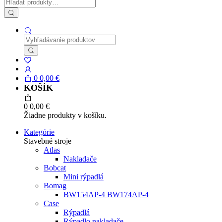
0
0,00
€
KOŠÍK
0
0,00
€
Žiadne produkty v košíku.
Kategórie
Stavebné stroje
Atlas
Nakladače
Bobcat
Mini rýpadlá
Bomag
BW154AP-4 BW174AP-4
Case
Rýpadlá
Rýpadlo nakladače