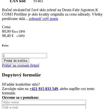
EAN kód
91461
Bočné otvárateľné ľavé sklo zelené na Deutz-Fahr Agrotron K
COM3 Profiline je sklo kvality originálu za cenu náhrady. Všetky
predávane sklá...
zobraziť celý popis
Cena:
80,00
€
bez DPH
98,40
€
s DPH
Počet
Pridať do košíka
Pridať na zoznam želaní
Dopytový formulár
Hľadáte konkrétne sklo?
Zavolajte nám na
+421 915 833 549
, alebo napíšte cez tento
formulár.
Ozveme sa s ponukou: