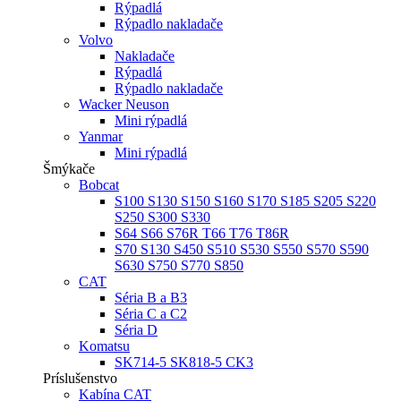
Rýpadlá
Rýpadlo nakladače
Volvo
Nakladače
Rýpadlá
Rýpadlo nakladače
Wacker Neuson
Mini rýpadlá
Yanmar
Mini rýpadlá
Šmýkače
Bobcat
S100 S130 S150 S160 S170 S185 S205 S220
S250 S300 S330
S64 S66 S76R T66 T76 T86R
S70 S130 S450 S510 S530 S550 S570 S590
S630 S750 S770 S850
CAT
Séria B a B3
Séria C a C2
Séria D
Komatsu
SK714-5 SK818-5 CK3
Príslušenstvo
Kabína CAT