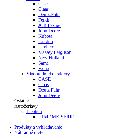
Case
Claas
Deutz-Fahr
Fendt
JCB Fastrac
John Deere
Kubota
Landini
Lindner
Massey Ferguson
New Holland
Same
Valtra
Vinohradnícke traktory
CASE
Claas
Deutz Fahr
John Deere
Ostatné
Autožeriavy
Liebherr
LTM / MK SERIE
Produkty a vyhľadávanie
Náhradné diely