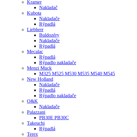
Kramer
Nakladač
Kubota
Nakladače
Rýpadlá
Liebherr
Buldozéry
Nakladače
Rýpadlá
Mecalac
Rýpadlá
Rýpadlo nakladače
Menzi Muck
M325 M525 M530 M535 M540 M545
New Holland
Nakladače
Rýpadlá
Rýpadlo nakladače
O&K
Nakladače
Palazzani
PB30E PB30C
Takeuchi
Rýpadlá
Terex