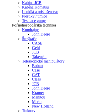
Kabína JCB
Kabína Komatsu
Lepidlá a príslušenstvo
Piestiky / tlmiče
Tesniace gumy
Poľnohospodárska technika
Kombajny
John Deere
Šmýkače
CASE
Gehl
JCB
Takeuchi
Teleskopické manipulátory
Bobcat
Case
CAT
Claas
JCB
John Deere
Kramer
Manitou
Merlo
New Holland
Traktory