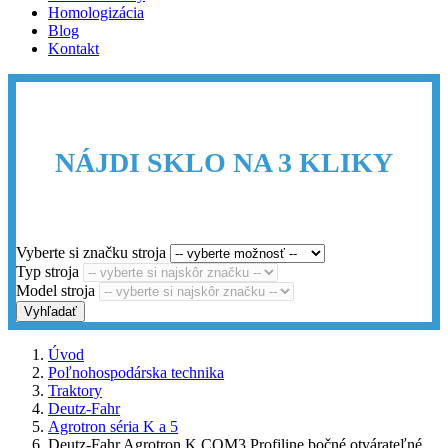
Homologizácia
Blog
Kontakt
NÁJDI SKLO NA 3 KLIKY
Vyberte si značku stroja
Typ stroja
Model stroja
Vyhľadať
Úvod
Poľnohospodárska technika
Traktory
Deutz-Fahr
Agrotron séria K a 5
Deutz-Fahr Agrotron K COM3 Profiline bočné otvárateľné