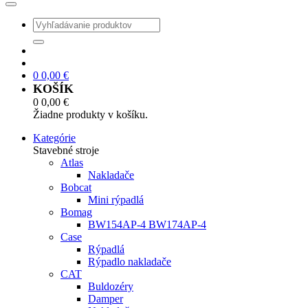
0
0,00
€
KOŠÍK
0
0,00
€
Žiadne produkty v košíku.
Kategórie
Stavebné stroje
Atlas
Nakladače
Bobcat
Mini rýpadlá
Bomag
BW154AP-4 BW174AP-4
Case
Rýpadlá
Rýpadlo nakladače
CAT
Buldozéry
Damper