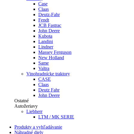
Case
Claas
Deutz-Fahr
Fendt
JCB Fastrac
John Deere
Kubota
Landini
Lindner
Massey Ferguson
New Holland
Same
Valtra
Vinohradnícke traktory
CASE
Claas
Deutz Fahr
John Deere
Ostatné
Autožeriavy
Liebherr
LTM / MK SERIE
Produkty a vyhľadávanie
Náhradné diely