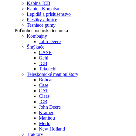
Kabína JCB
Kabína Komatsu
Lepidlá a príslušenstvo
Piestiky / tlmiče
Tesniace gumy
Poľnohospodárska technika
Kombajny
John Deere
Šmýkače
CASE
Gehl
JCB
Takeuchi
Teleskopické manipulátory
Bobcat
Case
CAT
Claas
JCB
John Deere
Kramer
Manitou
Merlo
New Holland
Traktory