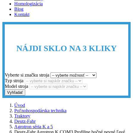
Homologizácia
Blog
Kontakt
NÁJDI SKLO NA 3 KLIKY
Vyberte si značku stroja
Typ stroja
Model stroja
Vyhľadať
Úvod
Poľnohospodárska technika
Traktory
Deutz-Fahr
Agrotron séria K a 5
Deutz-Fahr Agrotron K COM3 Profiline bočné pevné ľavé