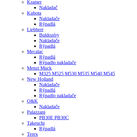
Kramer
Nakladač
Kubota
Nakladače
Rýpadlá
Liebherr
Buldozéry
Nakladače
Rýpadlá
Mecalac
Rýpadlá
Rýpadlo nakladače
Menzi Muck
M325 M525 M530 M535 M540 M545
New Holland
Nakladače
Rýpadlá
Rýpadlo nakladače
O&K
Nakladače
Palazzani
PB30E PB30C
Takeuchi
Rýpadlá
Terex