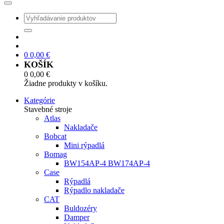
0
0,00
€
KOŠÍK
0
0,00
€
Žiadne produkty v košíku.
Kategórie
Stavebné stroje
Atlas
Nakladače
Bobcat
Mini rýpadlá
Bomag
BW154AP-4 BW174AP-4
Case
Rýpadlá
Rýpadlo nakladače
CAT
Buldozéry
Damper