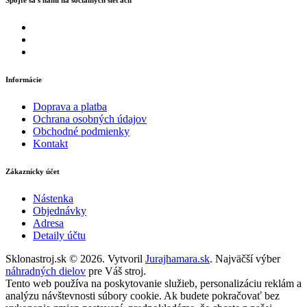
Spojte sa s nami na sociálnych sieťach
Informácie
Doprava a platba
Ochrana osobných údajov
Obchodné podmienky
Kontakt
Zákaznícky účet
Nástenka
Objednávky
Adresa
Detaily účtu
Sklonastroj.sk © 2026. Vytvoril
Jurajhamara.sk
. Najväčší výber
náhradných dielov
pre Váš stroj.
Tento web používa na poskytovanie služieb, personalizáciu reklám a
analýzu návštevnosti súbory cookie. Ak budete pokračovať bez