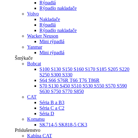
Rýpadlá
Rýpadlo nakladače
Volvo
Nakladače
Rýpadlá
Rýpadlo nakladače
Wacker Neuson
Mini rýpadlá
Yanmar
Mini rýpadlá
Šmýkače
Bobcat
S100 S130 S150 S160 S170 S185 S205 S220
S250 S300 S330
S64 S66 S76R T66 T76 T86R
S70 S130 S450 S510 S530 S550 S570 S590
S630 S750 S770 S850
CAT
Séria B a B3
Séria C a C2
Séria D
Komatsu
SK714-5 SK818-5 CK3
Príslušenstvo
Kabína CAT