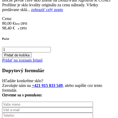
Bočné pevné ľavé sklo zelené na Deutz-Fahr Agrotron K COM3
Profiline je sklo kvality originálu za cenu náhrady. Všetky
predávane sklá...
zobraziť celý popis
Cena:
80,00
€
bez DPH
98,40
€
s DPH
Počet
Pridať do košíka
Pridať na zoznam želaní
Dopytový formulár
Hľadáte konkrétne sklo?
Zavolajte nám na
+421 915 833 549
, alebo napíšte cez tento
formulár.
Ozveme sa s ponukou: