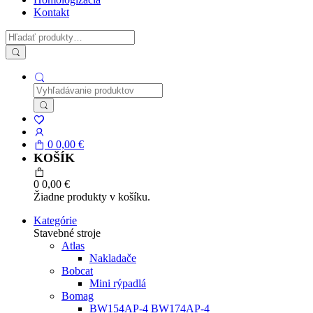
Kontakt
0
0,00
€
KOŠÍK
0
0,00
€
Žiadne produkty v košíku.
Kategórie
Stavebné stroje
Atlas
Nakladače
Bobcat
Mini rýpadlá
Bomag
BW154AP-4 BW174AP-4