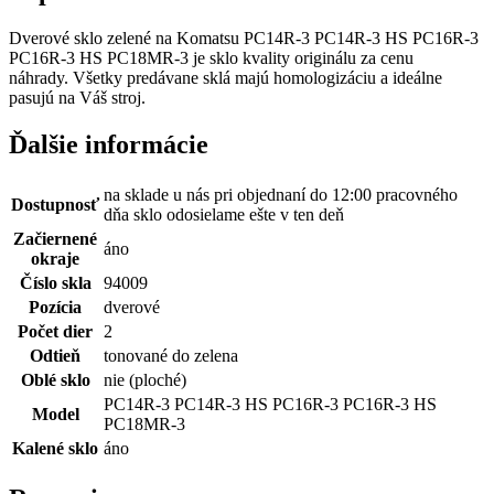
Dverové sklo zelené na Komatsu PC14R-3 PC14R-3 HS PC16R-3
PC16R-3 HS PC18MR-3 je sklo kvality originálu za cenu
náhrady. Všetky predávane sklá majú homologizáciu a ideálne
pasujú na Váš stroj.
Ďalšie informácie
na sklade u nás pri objednaní do 12:00 pracovného
Dostupnosť
dňa sklo odosielame ešte v ten deň
Začiernené
áno
okraje
Číslo skla
94009
Pozícia
dverové
Počet dier
2
Odtieň
tonované do zelena
Oblé sklo
nie (ploché)
PC14R-3 PC14R-3 HS PC16R-3 PC16R-3 HS
Model
PC18MR-3
Kalené sklo
áno