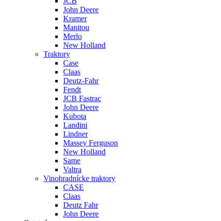
JCB
John Deere
Kramer
Manitou
Merlo
New Holland
Traktory
Case
Claas
Deutz-Fahr
Fendt
JCB Fastrac
John Deere
Kubota
Landini
Lindner
Massey Ferguson
New Holland
Same
Valtra
Vinohradnícke traktory
CASE
Claas
Deutz Fahr
John Deere