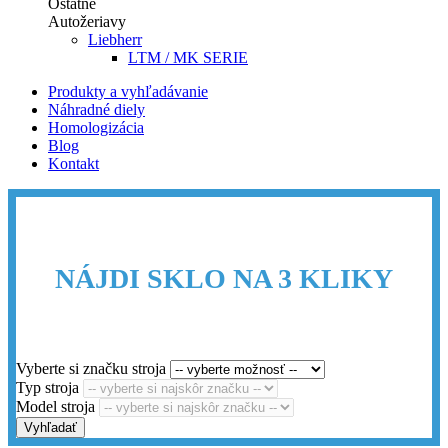
Ostatné
Autožeriavy
Liebherr
LTM / MK SERIE
Produkty a vyhľadávanie
Náhradné diely
Homologizácia
Blog
Kontakt
NÁJDI SKLO NA 3 KLIKY
Vyberte si značku stroja
Typ stroja
Model stroja
Vyhľadať