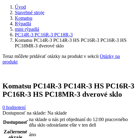
Úvod
Stavebné stroje
Komatsu
Rýpadlá
mini rýpadlá
PC14R-3 PC16R-3 PC18R-3
Komatsu PC14R-3 PC14R-3 HS PC16R-3 PC16R-3 HS
PC18MR-3 dverové sklo
Teraz môžete pridávať otázky na produkt v sekcii
Otázky na
produkt
Komatsu PC14R-3 PC14R-3 HS PC16R-3
PC16R-3 HS PC18MR-3 dverové sklo
0 hodnotení
Dostupnosť na sklade:
Na sklade
na sklade u nás pri objednaní do 12:00 pracovného
Dostupnosť
dňa sklo odosielame ešte v ten deň
Začiernené
áno
okraje