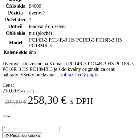
Číslo skla
94009
Pozícia
dverové
Počet dier
2
Odtieň
tonované do zelena
Oblé sklo
nie (ploché)
PC14R-3 PC14R-3 HS PC16R-3 PC16R-3 HS
Model
PC18MR-3
Kalené sklo
áno
Dverové sklo zelené na Komatsu PC14R-3 PC14R-3 HS PC16R-3
PC16R-3 HS PC18MR-3 je sklo kvality originálu za cenu
náhrady. Všetky predávane...
zobraziť celý popis
Cena:
210,00
€
bez DPH
Pôvodná
Aktuálna
258,30
€
s DPH
307,50
€
cena
cena
bola:
je:
307,50 €.
258,30 €.
Počet
Pridať do košíka