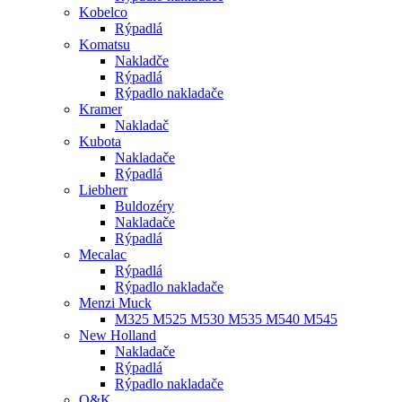
Kobelco
Rýpadlá
Komatsu
Nakladče
Rýpadlá
Rýpadlo nakladače
Kramer
Nakladač
Kubota
Nakladače
Rýpadlá
Liebherr
Buldozéry
Nakladače
Rýpadlá
Mecalac
Rýpadlá
Rýpadlo nakladače
Menzi Muck
M325 M525 M530 M535 M540 M545
New Holland
Nakladače
Rýpadlá
Rýpadlo nakladače
O&K