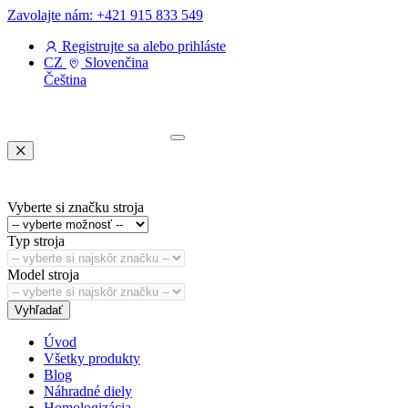
Zavolajte nám: +421 915 833 549
Registrujte sa
alebo
prihláste
CZ
Slovenčina
Čeština
Vyberte si značku stroja
Typ stroja
Model stroja
Vyhľadať
Úvod
Všetky produkty
Blog
Náhradné diely
Homologizácia