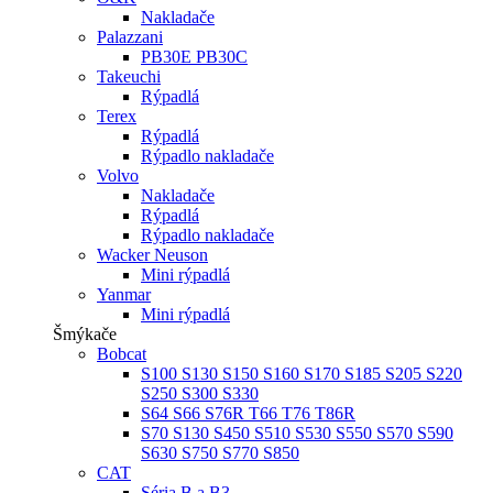
Nakladače
Palazzani
PB30E PB30C
Takeuchi
Rýpadlá
Terex
Rýpadlá
Rýpadlo nakladače
Volvo
Nakladače
Rýpadlá
Rýpadlo nakladače
Wacker Neuson
Mini rýpadlá
Yanmar
Mini rýpadlá
Šmýkače
Bobcat
S100 S130 S150 S160 S170 S185 S205 S220
S250 S300 S330
S64 S66 S76R T66 T76 T86R
S70 S130 S450 S510 S530 S550 S570 S590
S630 S750 S770 S850
CAT
Séria B a B3