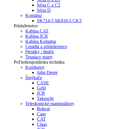
Séria C a C2
Séria D
Komatsu
SK714-5 SK818-5 CK3
Príslušenstvo
Kabína CAT
Kabína JCB
Kabína Komatsu
Lepidlá a príslušenstvo
Piestiky / tlmiče
Tesniace gumy
Poľnohospodárska technika
Kombajny
John Deere
Šmýkače
CASE
Gehl
JCB
Takeuchi
Teleskopické manipulátory
Bobcat
Case
CAT
Claas