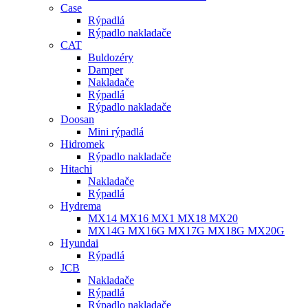
Case
Rýpadlá
Rýpadlo nakladače
CAT
Buldozéry
Damper
Nakladače
Rýpadlá
Rýpadlo nakladače
Doosan
Mini rýpadlá
Hidromek
Rýpadlo nakladače
Hitachi
Nakladače
Rýpadlá
Hydrema
MX14 MX16 MX1 MX18 MX20
MX14G MX16G MX17G MX18G MX20G
Hyundai
Rýpadlá
JCB
Nakladače
Rýpadlá
Rýpadlo nakladače